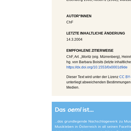
AUTOR*INNEN
ChF
LETZTE INHALTLICHE ÄNDERUNG
14.3.2004
EMPFOHLENE ZITIERWEISE
ChF
, Art. „Moritz (eig. Mürrenberg), Heinr
hg. von Barbara Boisits (letzte inhaltlic
https://dx.doi.org/10.1553/0x0001d9de
Dieser Text wird unter der Lizenz
CC BY-
unterliegt abweichenden Bestimmungen; 
Medien.
Das
oeml
ist...
...das grundlegende Nachschlagewerk zu Mus
Musikleben in Österreich in all seinen Facet