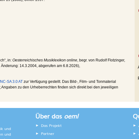
ich“, in:
Oesterreichisches Musiklexikon online
, begr. von Rudolf Flotzinger,
he Änderung:
14.3.2004
, abgerufen am
6.8.2026
),
NC-SA 3.0 AT
zur Verfügung gestellt. Das Bild-, Film- und Tonmaterial
Angaben zu den Urheberrechten finden sich direkt bei den jeweiligen
Über das
oeml
Qu
Das Projekt
ik und
Partner
ten und