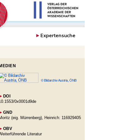
►
Expertensuche
MEDIEN
© Bildarchiv Austria, ÖNB
►
DOI
10.1553/0x0001d9de
►
GND
Moritz (eig. Mürrenberg), Heinrich: 116929405
►
OBV
Weiterführende Literatur