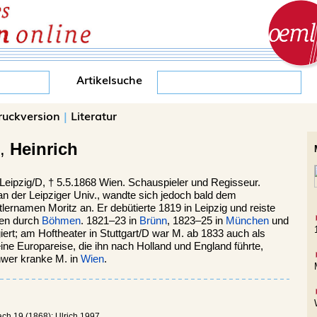
Artikelsuche
ruckversion
|
Literatur
),
Heinrich
Leipzig
/D, †
5.5.1868
Wien
. Schauspieler und Regisseur.
an der Leipziger Univ., wandte sich jedoch bald dem
ernamen Moritz an. Er debütierte 1819 in Leipzig und reiste
pen durch
Böhmen
. 1821–23 in
Brünn
, 1823–25 in
München
und
ert; am Hoftheater in Stuttgart/D war M. ab 1833 auch als
ine Europareise, die ihn nach Holland und England führte,
hwer kranke M. in
Wien
.
ch 19 (1868); Ulrich 1997.