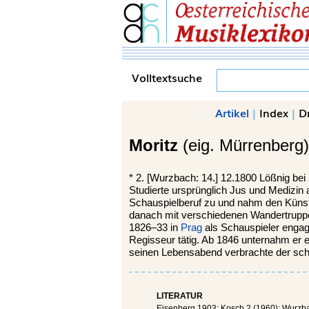
Volltextsuche
Artikel
|
Index
|
D
Moritz
(eig. Mürrenberg
*
2. [Wurzbach: 14.] 12.1800
Lößnig bei 
Studierte ursprünglich Jus und Medizin 
Schauspielberuf zu und nahm den Künstl
danach mit verschiedenen Wandertrup
1826–33 in
Prag
als Schauspieler engagi
Regisseur tätig. Ab 1846 unternahm er e
seinen Lebensabend verbrachte der sc
LITERATUR
Eisenberg 1903; Kosch 2 (1960); Wurzba