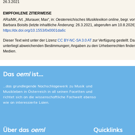
26.3.2021
EMPFOHLENE ZITIERWEISE
ARa
/
MK
, Art. „Murauer, Max“, in:
Oesterreichisches Musiklexikon online
, begr. vo
Barbara Boisits (letzte inhaltliche Änderung:
26.3.2021
, abgerufen am
10.8.2026
https://dx.doi.org/10.1553/0x0001da6c
Dieser Text wird unter der Lizenz
CC BY-NC-SA 3.0 AT
zur Verfügung gestellt. Da
unterliegt abweichenden Bestimmungen; Angaben zu den Urheberrechten finden s
Medien.
Das
oeml
ist...
...das grundlegende Nachschlagewerk zu Musik und
Musikleben in Österreich in all seinen Facetten und
richtet sich an die wissenschaftliche Fachwelt ebenso
wie an interessierte Laien.
Über das
oeml
Quicklinks