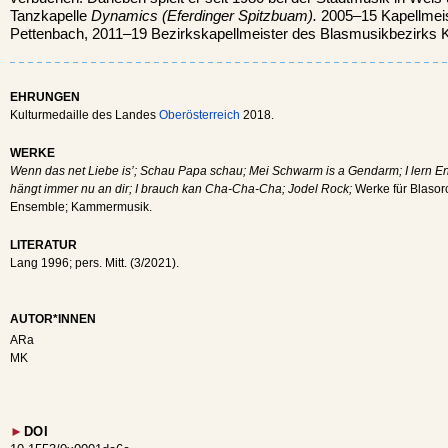
Tanzkapelle
Dynamics (Eferdinger Spitzbuam).
2005–15 Kapellmeis
Pettenbach, 2011–19 Bezirkskapellmeister des Blasmusikbezirks K
EHRUNGEN
Kulturmedaille des Landes
Oberösterreich
2018.
WERKE
Wenn das net Liebe is’; Schau Papa schau; Mei Schwarm is a Gendarm; I lern Eng
hängt immer nu an dir; I brauch kan Cha-Cha-Cha; Jodel Rock;
Werke für Blasor
Ensemble; Kammermusik.
LITERATUR
Lang 1996; pers. Mitt. (3/2021).
AUTOR*INNEN
ARa
MK
►
DOI