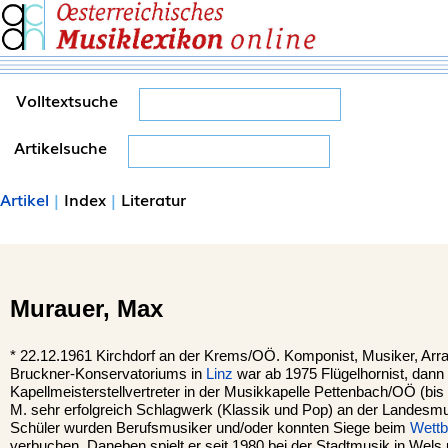
Volltextsuche
Artikelsuche
Artikel
|
Index
|
Literatur
Murauer,
Max
*
22.12.1961
Kirchdorf an der Krems
/OÖ. Komponist, Musiker, Arra
Bruckner-Konservatoriums in
Linz
war ab 1975 Flügelhornist, dan
Kapellmeisterstellvertreter in der Musikkapelle Pettenbach/OÖ (bis 
M. sehr erfolgreich Schlagwerk (Klassik und Pop) an der Landesm
Schüler wurden Berufsmusiker und/oder konnten Siege beim
Wett
verbuchen. Daneben spielt er seit 1980 bei der Stadtmusik in Wels