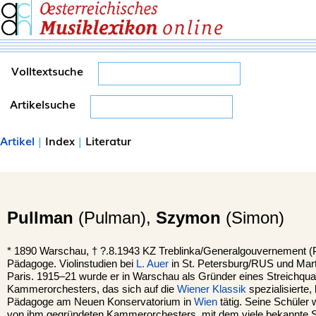
Volltextsuche
Artikelsuche
Artikel
|
Index
|
Literatur
Pullman
(Pulman),
Szymon
(Simon)
*
1890
Warschau
, †
?.8.1943 KZ
Treblinka
/Generalgouvernement (PL
Pädagoge. Violinstudien bei
L. Auer
in St. Petersburg/RUS und Mart
Paris. 1915–21 wurde er in Warschau als Gründer eines Streichquar
Kammerorchesters, das sich auf die
Wiener Klassik
spezialisierte,
Pädagoge am Neuen Konservatorium in
Wien
tätig. Seine Schüler 
von ihm gegründeten Kammerorchesters, mit dem viele bekannte Sol