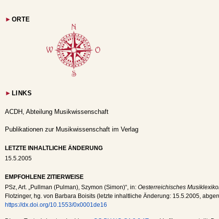
►
ORTE
►
LINKS
ACDH, Abteilung Musikwissenschaft
Publikationen zur Musikwissenschaft im Verlag
LETZTE INHALTLICHE ÄNDERUNG
15.5.2005
EMPFOHLENE ZITIERWEISE
PSz
, Art. „Pullman (Pulman), Szymon (Simon)“, in:
Oesterreichisches Musiklexiko
Flotzinger, hg. von Barbara Boisits (letzte inhaltliche Änderung:
15.5.2005
, abge
https://dx.doi.org/10.1553/0x0001de16