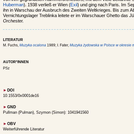
Huberman
). 1938 verließ er Wien (
Exil
) und ging nach Paris. Im S
ihn in Warschau der Ausbruch des Zweiten Weltkrieges. Bis zum Ab
Vernichtungslager Treblinka leitete er im Warschauer Ghetto das
Jü
Orchester.
LITERATUR
M. Fuchs,
Muzyka ocalona
1989; I. Fater,
Muzyka żydowska w Polsce w okresi
AUTOR*INNEN
PSz
►
DOI
10.1553/0x0001de16
►
GND
Pullman (Pulman), Szymon (Simon): 1041941560
►
OBV
Weiterführende Literatur