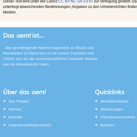
Dieser Text wird unter der Lizenz
CC BY-NC-SA 3.0 AT
zur Verfügung gestellt. Da
unterliegt abweichenden Bestimmungen; Angaben zu den Urheberrechten finden s
Medien.
Das
oeml
ist...
...das grundlegende Nachschlagewerk zu Musik und
Musikleben in Österreich in all seinen Facetten und
richtet sich an die wissenschaftliche Fachwelt ebenso
wie an interessierte Laien.
Über das
oeml
Quicklinks
Das Projekt
Aktuelles/Home
Partner
Abkürzungen
Kontakt
Literaturverzeichnis
Impressum
Datenschutz
Autoren
/