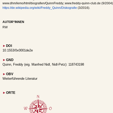
www.dhm/lemo/html/biografien/QuinnFreddy; www.freddy-quinn-club.de (9/2004
https://de.wikipedia.org/wiki/Freddy_Quinn/Diskografie
(3/2016).
AUTOR*INNEN
RW
►
DOI
10.1553/0x0001de2e
►
GND
Quinn, Freddy (eig. Manfred Nidl, Nidl-Petz): 118743198
►
OBV
Weiterführende Literatur
►
ORTE