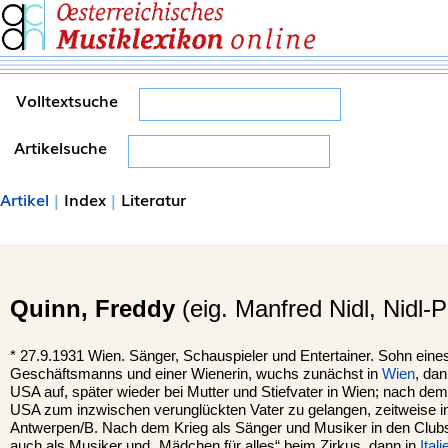
Volltextsuche
Artikelsuche
Artikel
|
Index
|
Literatur
Quinn,
Freddy
(eig. Manfred Nidl, Nidl-P
*
27.9.1931
Wien
. Sänger, Schauspieler und Entertainer. Sohn ei
Geschäftsmanns und einer Wienerin, wuchs zunächst in
Wien
, dan
USA auf, später wieder bei Mutter und Stiefvater in Wien; nach dem
USA zum inzwischen verunglückten Vater zu gelangen, zeitweise i
Antwerpen/B. Nach dem Krieg als Sänger und Musiker in den Clu
auch als Musiker und „Mädchen für alles“ beim Zirkus, dann in
Itali