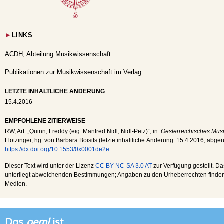
►
LINKS
ACDH, Abteilung Musikwissenschaft
Publikationen zur Musikwissenschaft im Verlag
LETZTE INHALTLICHE ÄNDERUNG
15.4.2016
EMPFOHLENE ZITIERWEISE
RW
, Art. „Quinn, Freddy (eig. Manfred Nidl, Nidl-Petz)“, in:
Oesterreichisches Musi
Flotzinger, hg. von Barbara Boisits (letzte inhaltliche Änderung:
15.4.2016
, abge
https://dx.doi.org/10.1553/0x0001de2e
Dieser Text wird unter der Lizenz
CC BY-NC-SA 3.0 AT
zur Verfügung gestellt. Da
unterliegt abweichenden Bestimmungen; Angaben zu den Urheberrechten finden s
Medien.
Das
oeml
ist...