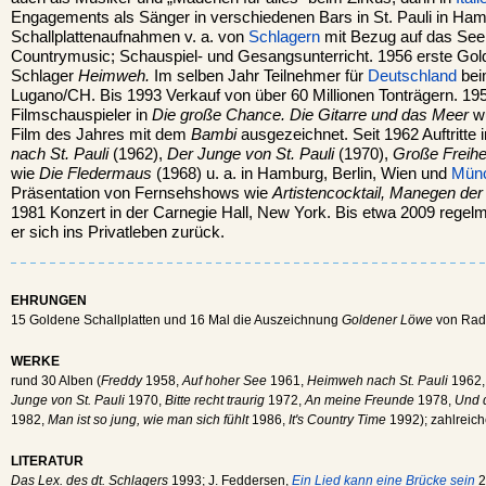
Engagements als Sänger in verschiedenen Bars in St. Pauli in Ha
Schallplattenaufnahmen v. a. von
Schlagern
mit Bezug auf das See
Countrymusic; Schauspiel- und Gesangsunterricht. 1956 erste Gold
Schlager
Heimweh.
Im selben Jahr Teilnehmer für
Deutschland
bei
Lugano/CH. Bis 1993 Verkauf von über 60 Millionen Tonträgern. 1957 
Filmschauspieler in
Die große Chance. Die Gitarre und das Meer
wu
Film des Jahres mit dem
Bambi
ausgezeichnet. Seit 1962 Auftritte
nach St. Pauli
(1962),
Der Junge von St. Pauli
(1970),
Große Freihei
wie
Die Fledermaus
(1968) u. a. in Hamburg, Berlin, Wien und
Mün
Präsentation von Fernsehshows wie
Artistencocktail, Manegen der
1981 Konzert in der Carnegie Hall, New York. Bis etwa 2009 rege
er sich ins Privatleben zurück.
EHRUNGEN
15 Goldene Schallplatten und 16 Mal die Auszeichnung
Goldener Löwe
von Rad
WERKE
rund 30 Alben (
Freddy
1958,
Auf hoher See
1961,
Heimweh nach St. Pauli
1962
Junge von St. Pauli
1970,
Bitte recht traurig
1972,
An meine Freunde
1978,
Und d
1982,
Man ist so jung, wie man sich fühlt
1986,
It's Country Time
1992); zahlreich
LITERATUR
Das Lex. des dt. Schlagers
1993; J. Feddersen,
Ein Lied kann eine Brücke sein
2