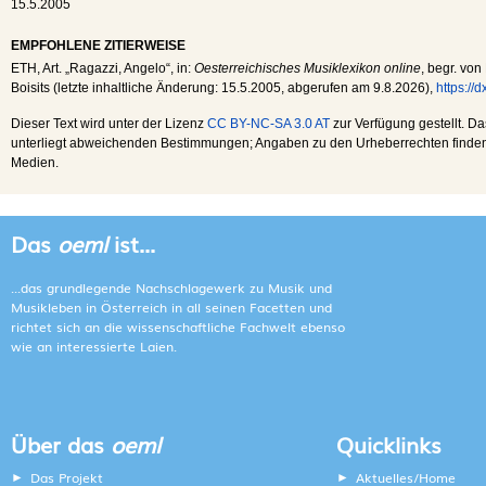
15.5.2005
EMPFOHLENE ZITIERWEISE
ETH
, Art. „Ragazzi, Angelo“, in:
Oesterreichisches Musiklexikon online
, begr. von
Boisits (letzte inhaltliche Änderung:
15.5.2005
, abgerufen am
9.8.2026
),
https://
Dieser Text wird unter der Lizenz
CC BY-NC-SA 3.0 AT
zur Verfügung gestellt. Da
unterliegt abweichenden Bestimmungen; Angaben zu den Urheberrechten finden s
Medien.
Das
oeml
ist...
...das grundlegende Nachschlagewerk zu Musik und
Musikleben in Österreich in all seinen Facetten und
richtet sich an die wissenschaftliche Fachwelt ebenso
wie an interessierte Laien.
Über das
oeml
Quicklinks
Das Projekt
Aktuelles/Home