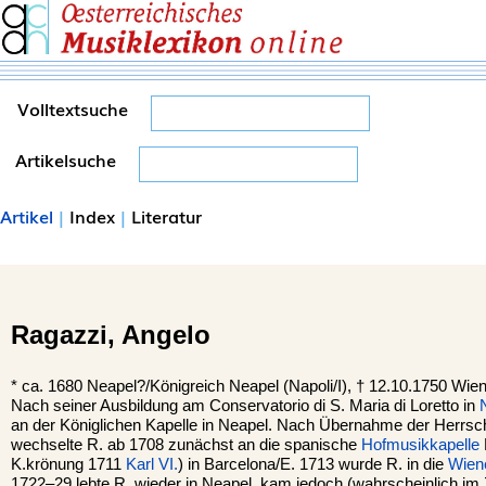
Volltextsuche
Artikelsuche
Artikel
|
Index
|
Literatur
Ragazzi,
Angelo
*
ca. 1680
Neapel
?/Königreich Neapel (Napoli/I), †
12.10.1750
Wie
Nach seiner Ausbildung am Conservatorio di S. Maria di Loretto in
an der Königlichen Kapelle in Neapel. Nach Übernahme der Herrsc
wechselte R. ab 1708 zunächst an die spanische
Hofmusikkapelle
K.krönung 1711
Karl VI.
) in Barcelona/E. 1713 wurde R. in die
Wien
1722–29 lebte R. wieder in Neapel, kam jedoch (wahrscheinlich im 