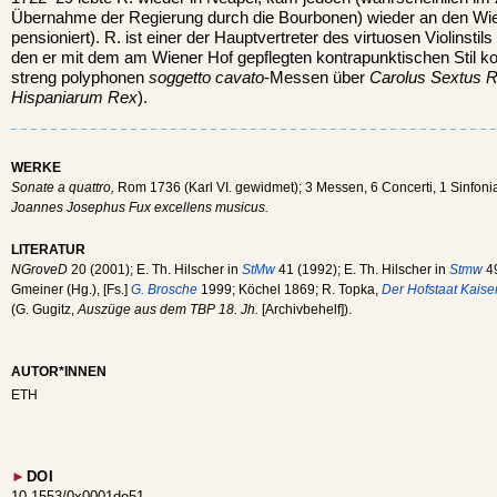
Übernahme der Regierung durch die Bourbonen) wieder an den Wie
pensioniert). R. ist einer der Hauptvertreter des virtuosen Violinstils 
den er mit dem am Wiener Hof gepflegten kontrapunktischen Stil ko
streng polyphonen
soggetto cavato
-Messen über
Carolus Sextus 
Hispaniarum Rex
).
WERKE
Sonate a quattro,
Rom 1736 (Karl VI. gewidmet); 3 Messen, 6 Concerti, 1 Sinfo
Joannes Josephus Fux excellens musicus.
LITERATUR
NGroveD
20 (2001); E. Th. Hilscher in
StMw
41 (1992); E. Th. Hilscher in
Stmw
49
Gmeiner (Hg.), [Fs.]
G. Brosche
1999; Köchel 1869; R. Topka,
Der Hofstaat Kaiser
(G. Gugitz,
Auszüge aus dem TBP 18. Jh.
[Archivbehelf]).
AUTOR*INNEN
ETH
►
DOI
10.1553/0x0001de51