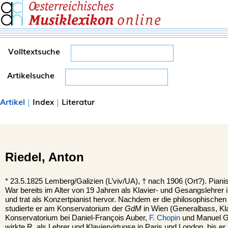
Volltextsuche
Artikelsuche
Artikel
|
Index
|
Literatur
Riedel,
Anton
*
23.5.1825
Lemberg/Galizien (L’viv/UA),
†
nach 1906
(Ort?).
Piani
War bereits im Alter von 19 Jahren als Klavier- und Gesangslehrer i
und trat als Konzertpianist hervor. Nachdem er die philosophischen 
studierte er am Konservatorium der
GdM
in Wien (Generalbass, Kl
Konservatorium bei Daniel-François Auber,
F. Chopin
und Manuel Ga
wirkte R. als Lehrer und Klaviervirtuose in Paris und London, bis 