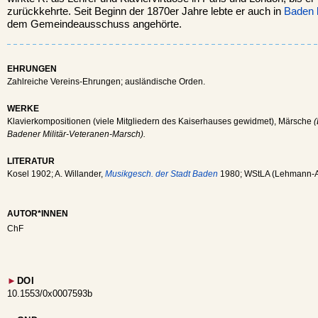
zurückkehrte. Seit Beginn der 1870er Jahre lebte er auch in
Baden 
dem Gemeindeausschuss angehörte.
EHRUNGEN
Zahlreiche Vereins-Ehrungen; ausländische Orden.
WERKE
Klavierkompositionen (viele Mitgliedern des Kaiserhauses gewidmet), Märsche
Badener Militär-Veteranen-Marsch).
LITERATUR
Kosel 1902; A. Willander,
Musikgesch. der Stadt Baden
1980; WStLA (Lehmann-A
AUTOR*INNEN
ChF
►
DOI
10.1553/0x0007593b