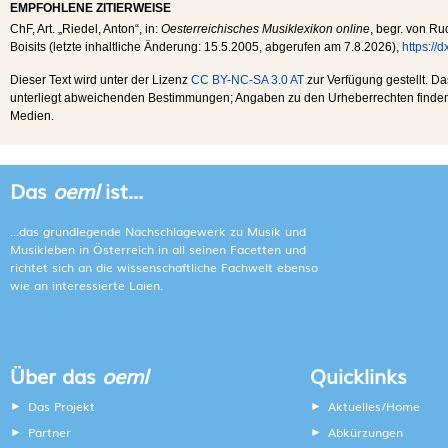
EMPFOHLENE ZITIERWEISE
ChF
, Art. „Riedel, Anton“, in:
Oesterreichisches Musiklexikon online
, begr. von Ru
Boisits (letzte inhaltliche Änderung:
15.5.2005
, abgerufen am
7.8.2026
),
https://
Dieser Text wird unter der Lizenz
CC BY-NC-SA 3.0 AT
zur Verfügung gestellt. Da
unterliegt abweichenden Bestimmungen; Angaben zu den Urheberrechten finden s
Medien.
Das
oeml
ist...
...das grundlegende Nachschlagewerk zu Musik und
Musikleben in Österreich in all seinen Facetten und
richtet sich an die wissenschaftliche Fachwelt ebenso
wie an interessierte Laien.
Über das
oeml
Quicklinks
Das Projekt
Aktuelles/Home
Partner
Abkürzungen