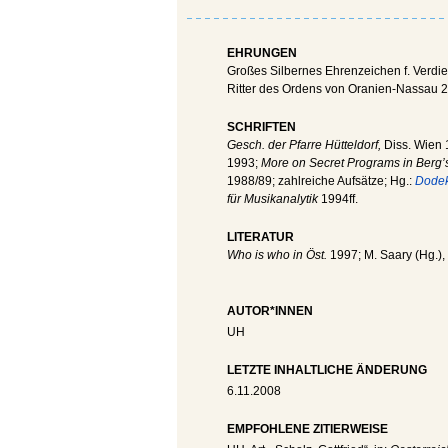
EHRUNGEN
Großes Silbernes Ehrenzeichen f. Verdie
Ritter des Ordens von Oranien-Nassau 
SCHRIFTEN
Gesch. der Pfarre Hütteldorf,
Diss. Wien 
1993;
More on Secret Programs in Berg’
1988/89; zahlreiche Aufsätze; Hg.:
Dodek
für Musikanalytik
1994ff.
LITERATUR
Who is who in Öst.
1997; M. Saary (Hg.), 
AUTOR*INNEN
UH
LETZTE INHALTLICHE ÄNDERUNG
6.11.2008
EMPFOHLENE ZITIERWEISE