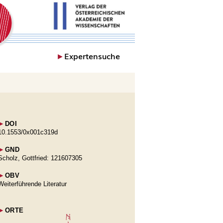
►
Expertensuche
►
DOI
10.1553/0x001c319d
►
GND
Scholz, Gottfried: 121607305
►
OBV
Weiterführende Literatur
►
ORTE