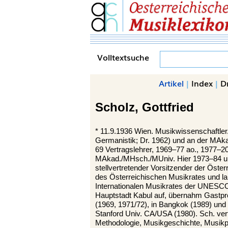
Volltextsuche
Artikel
|
Index
|
D
Scholz,
Gottfried
*
11.9.1936
Wien.
Musikwissenschaftler.
Germanistik; Dr. 1962) und an der MAka
69 Vertragslehrer, 1969–77 ao., 1977–20
MAkad./MHsch./MUniv. Hier 1973–84 und
stellvertretender Vorsitzender der Öst
des Österreichischen Musikrates und la
Internationalen Musikrates der UNESCO.
Hauptstadt Kabul auf, übernahm Gastpr
(1969, 1971/72), in Bangkok (1989) und
Stanford Univ. CA/USA (1980). Sch. ver
Methodologie, Musikgeschichte, Musikp