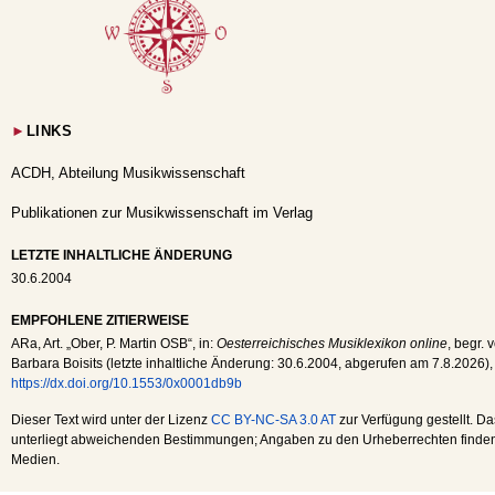
►
LINKS
ACDH, Abteilung Musikwissenschaft
Publikationen zur Musikwissenschaft im Verlag
LETZTE INHALTLICHE ÄNDERUNG
30.6.2004
EMPFOHLENE ZITIERWEISE
ARa
, Art. „Ober, P. Martin OSB“, in:
Oesterreichisches Musiklexikon online
, begr. 
Barbara Boisits (letzte inhaltliche Änderung:
30.6.2004
, abgerufen am
7.8.2026
),
https://dx.doi.org/10.1553/0x0001db9b
Dieser Text wird unter der Lizenz
CC BY-NC-SA 3.0 AT
zur Verfügung gestellt. Da
unterliegt abweichenden Bestimmungen; Angaben zu den Urheberrechten finden s
Medien.