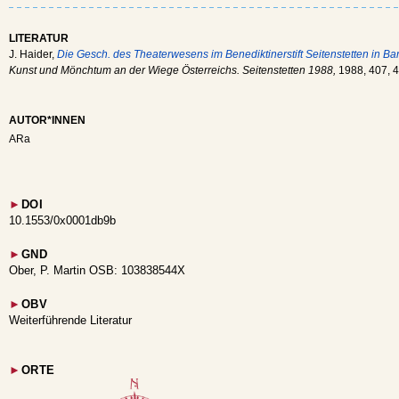
LITERATUR
J. Haider,
Die Gesch. des Theaterwesens im Benediktinerstift Seitenstetten in Ba
Kunst und Mönchtum an der Wiege Österreichs. Seitenstetten 1988,
1988, 407, 
AUTOR*INNEN
ARa
►
DOI
10.1553/0x0001db9b
►
GND
Ober, P. Martin OSB: 103838544X
►
OBV
Weiterführende Literatur
►
ORTE