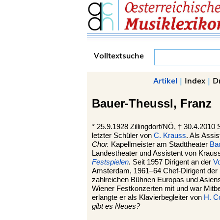
Volltextsuche
Artikel
|
Index
|
D
Bauer-Theussl,
Franz
*
25.9.1928
Zillingdorf
/NÖ, †
30.4.2010
letzter Schüler von
C. Krauss
. Als Assi
Chor.
Kapellmeister am Stadttheater
Ba
Landestheater und Assistent von Kraus
Festspielen
.
Seit 1957 Dirigent an der
V
Amsterdam, 1961–64 Chef-Dirigent der
zahlreichen Bühnen Europas und Asiens.
Wiener Festkonzerten mit und war Mitb
erlangte er als Klavierbegleiter von
H. C
gibt es Neues?