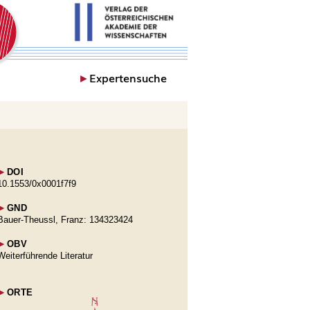
►
Expertensuche
►
DOI
10.1553/0x0001f7f9
►
GND
Bauer-Theussl, Franz: 134323424
►
OBV
Weiterführende Literatur
►
ORTE