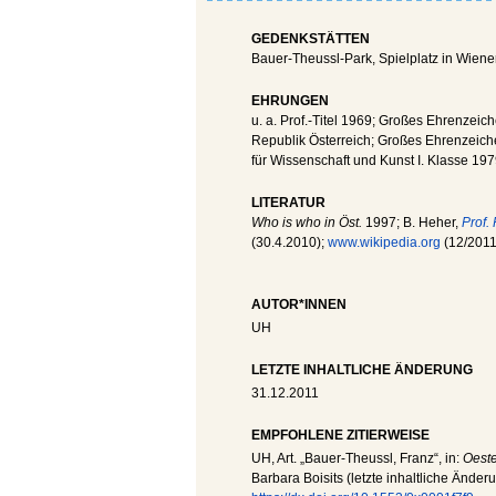
GEDENKSTÄTTEN
Bauer-Theussl-Park, Spielplatz in Wiene
EHRUNGEN
u. a. Prof.-Titel 1969; Großes Ehrenzei
Republik Österreich; Großes Ehrenzeic
für Wissenschaft und Kunst I. Klasse 19
LITERATUR
Who is who in Öst.
1997; B. Heher,
Prof.
(30.4.2010);
www.wikipedia.org
(12/2011
AUTOR*INNEN
UH
LETZTE INHALTLICHE ÄNDERUNG
31.12.2011
EMPFOHLENE ZITIERWEISE
UH
, Art. „Bauer-Theussl, Franz“, in:
Oeste
Barbara Boisits (letzte inhaltliche Änder