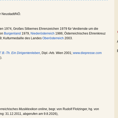
r Neustadt/NÖ.
chen 1974, Großes Silbernes Ehrenzeichen 1979 für Verdienste um die
hen
Burgenland
1979,
Niederösterreich
1986; Österreichisches Ehrenkreuz
79; Kulturmedaille des Landes
Oberösterreich
2003.
 F. B.-Th. Ein Dirigentenleben
,
Dipl.-Arb. Wien 2001;
www.diepresse.com
).
rreichisches Musiklexikon online
, begr. von Rudolf Flotzinger, hg. von
ung:
31.12.2011
, abgerufen am
9.8.2026
),