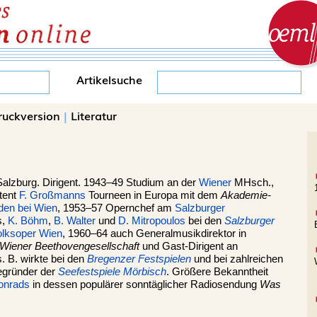
Artikelsuche
ruckversion
|
Literatur
Salzburg
. Dirigent. 1943–49 Studium an der
Wiener
MHsch.,
stent
F. Großmanns
Tourneen in Europa mit dem
Akademie-
den bei Wien
, 1953–57 Opernchef am
Salzburger
s,
K. Böhm
,
B. Walter
und
D. Mitropoulos
bei den
Salzburger
olksoper Wien
, 1960–64 auch Generalmusikdirektor in
Wiener Beethovengesellschaft
und Gast-Dirigent an
 B. wirkte bei den
Bregenzer Festspielen
und bei zahlreichen
egründer der
Seefestspiele Mörbisch
. Größere Bekanntheit
onrads
in dessen populärer sonntäglicher Radiosendung
Was