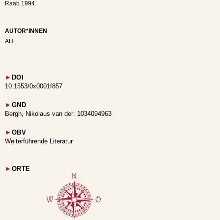
Raab 1994.
AUTOR*INNEN
AH
►
DOI
10.1553/0x0001f857
►
GND
Bergh, Nikolaus van der: 1034094963
►
OBV
Weiterführende Literatur
►
ORTE