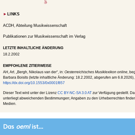
►
LINKS
ACDH, Abteilung Musikwissenschaft
Publikationen zur Musikwissenschaft im Verlag
LETZTE INHALTLICHE ÄNDERUNG
18.2.2002
EMPFOHLENE ZITIERWEISE
AH
, Art. „Bergh, Nikolaus van der“, in:
Oesterreichisches Musiklexikon online
, be
Barbara Boisits (letzte inhaltliche Änderung:
18.2.2002
, abgerufen am
6.8.2026
),
https://dx.doi.org/10.1553/0x0001f857
Dieser Text wird unter der Lizenz
CC BY-NC-SA 3.0 AT
zur Verfügung gestellt. Da
unterliegt abweichenden Bestimmungen; Angaben zu den Urheberrechten finden s
Medien.
Das
oeml
ist...