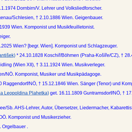
.1.1974 Dornbirn/V. Lehrer und Volksliedforscher.
genau/Schlesien, † 2.10.1886 Wien. Geigenbauer.
.1939 Wien. Komponist und Musikfeuilletonist.
iger.
3.2025 Wien? [begr. Wien]. Komponist und Schlagzeuger.
antišek)
* 24.10.1828 Koschiř/Böhmen (Praha-Košíře/CZ), † 28.
idling (Wien XII), † 3.11.1924 Wien. Musikverleger.
lten/NÖ. Komponist, Musiker und Musikpädagoge.
80 Raggendorf/NÖ, † 15.12.1846 Wien. Sänger (Tenor) und Komp
ia Leopoldina Plahetka)
get. 16.11.1809 Guntramsdorf/NÖ, † 17
ee/Sb. AHS-Lehrer, Autor, Übersetzer, Liedermacher, Kabarettist
/OÖ. Komponist und Musikerzieher.
?. Orgelbauer .