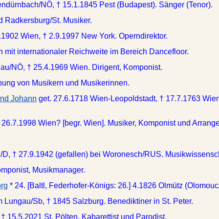
endürnbach/NÖ, † 15.1.1845 Pest (Budapest). Sänger (Tenor).
d Radkersburg/St. Musiker.
1.1902 Wien, † 2.9.1997 New York. Operndirektor.
 mit internationaler Reichweite im Bereich Dancefloor.
au/NÖ, † 25.4.1969 Wien. Dirigent, Komponist.
bung von Musikern und Musikerinnen.
mund Johann
get. 27.6.1718 Wien-Leopoldstadt, † 17.7.1763 Wie
 26.7.1998 Wien? [begr. Wien]. Musiker, Komponist und Arrange
D, † 27.9.1942 (gefallen) bei Woronesch/RUS. Musikwissensch
omponist, Musikmanager.
org
* 24. [Baltl, Federhofer-Königs: 26.] 4.1826 Olmütz (Olomouc/
m Lungau/Sb, † 1845 Salzburg. Benediktiner in St. Peter.
† 15.5.2021 St. Pölten. Kabarettist und Parodist.