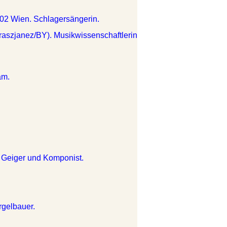
002 Wien. Schlagersängerin.
Traszjanez/BY). Musikwissenschaftlerin
am.
. Geiger und Komponist.
rgelbauer.