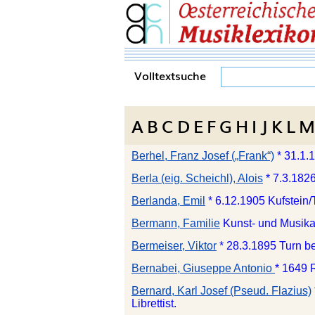
Volltextsuche
A
B
C
D
E
F
G
H
I
J
K
L
M
Berhel, Franz Josef („Frank“)
* 31.1.
Berla (eig. Scheichl), Alois
* 7.3.182
Berlanda, Emil
* 6.12.1905 Kufstein/
Bermann, Familie
Kunst- und Musika
Bermeiser, Viktor
* 28.3.1895 Turn b
Bernabei, Giuseppe Antonio
* 1649 
Bernard, Karl Josef (Pseud. Flazius)
Librettist.