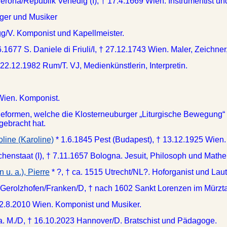
Verona/Republik Venedig (I), † 17.4.1669 Wien. Instrumentist u
ger und Musiker
g/V. Komponist und Kapellmeister.
6.1677 S. Daniele di Friuli/I, † 27.12.1743 Wien. Maler, Zeichne
 22.12.1982 Rum/T. VJ, Medienkünstlerin, Interpretin.
Wien. Komponist.
ieformen, welche die Klosterneuburger „Liturgische Bewegung“ 
gebracht hat.
line (Karoline)
* 1.6.1845 Pest (Budapest), † 13.12.1925 Wien. 
chenstaat (I), † 7.11.1657 Bologna. Jesuit, Philosoph und Mathe
 u. a.), Pierre
* ?, † ca. 1515 Utrecht/NL?. Hoforganist und Laut
 Gerolzhofen/Franken/D, † nach 1602 Sankt Lorenzen im Mürzta
 2.8.2010 Wien. Komponist und Musiker.
 a. M./D, † 16.10.2023 Hannover/D. Bratschist und Pädagoge.