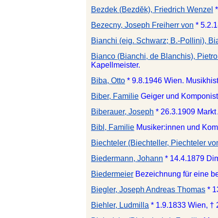
Bezdek (Bezdĕk), Friedrich Wenzel
Bezecny, Joseph Freiherr von
* 5.2.
Bianchi (eig. Schwarz; B.-Pollini), Bi
Bianco (Bianchi, de Blanchis), Pietr
Kapellmeister.
Biba, Otto
* 9.8.1946 Wien. Musikhist
Biber, Familie
Geiger und Komponis
Biberauer, Joseph
* 26.3.1909 Markt
Bibl, Familie
Musiker:innen und Kom
Biechteler (Biechteller, Piechteler v
Biedermann, Johann
* 14.4.1879 Di
Biedermeier
Bezeichnung für eine b
Biegler, Joseph Andreas Thomas
* 
Biehler, Ludmilla
* 1.9.1833 Wien, †