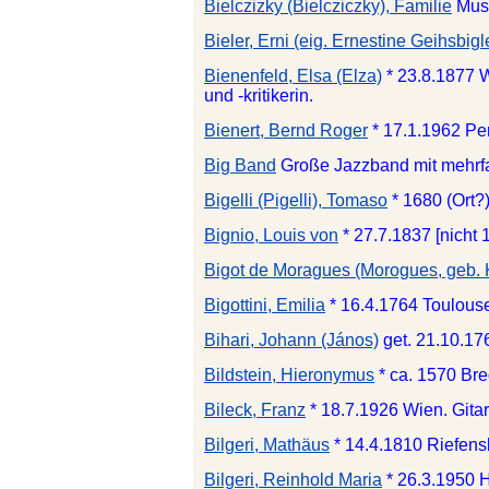
Bielczizky (Bielcziczky), Familie
Mus
Bieler, Erni (eig. Ernestine Geihsbigl
Bienenfeld, Elsa (Elza)
* 23.8.1877 
und -kritikerin.
Bienert, Bernd Roger
* 17.1.1962 Pe
Big Band
Große Jazzband mit mehrf
Bigelli (Pigelli), Tomaso
* 1680 (Ort?
Bignio, Louis von
* 27.7.1837 [nicht
Bigot de Moragues (Morogues, geb. 
Bigottini, Emilia
* 16.4.1764 Toulouse
Bihari, Johann (János)
get. 21.10.1
Bildstein, Hieronymus
* ca. 1570 Bre
Bileck, Franz
* 18.7.1926 Wien. Gitar
Bilgeri, Mathäus
* 14.4.1810 Riefens
Bilgeri, Reinhold Maria
* 26.3.1950 