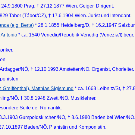
* 24.9.1800 Prag, † 27.12.1877 Wien. Geiger, Dirigent.
1829 Tabor (Tábor/CZ), † 17.6.1904 Wien. Jurist und Intendant.
anca (eig. Berta)
* 28.1.1855 Heidelberg/D, † 16.2.1947 Salzbur
o Antonio
* ca. 1540 Venedig/Republik Venedig (Venezia/I),begr
oriker.
ten
 Ardagger/NÖ, † 12.10.1993 Amstetten/NÖ. Organist, Chorleiter.
ponisten
on Greiffenthal), Matthias Sigismund
* ca. 1668 Leibnitz/St, † 27
mling/NÖ, † 30.8.1948 Zwettl/NÖ. Musiklehrer.
esondere Seite der Romantik.
13.3.1903 Gumpoldskirchen/NÖ, † 8.6.1980 Baden bei Wien/NÖ. 
 27.10.1897 Baden/NÖ. Pianistin und Komponistin.