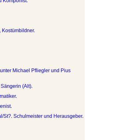
nd Komponist.
r, Kostümbildner.
unter Michael Pfliegler und Pius
Sängerin (Alt).
matiker.
enist.
l/St?. Schulmeister und Herausgeber.