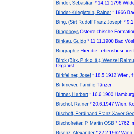
Binder, Sebastian
* 14.11.1796 Wild
Binder-Krieglstein, Rainer
* 1966 Ba
Bing, (Sir) Rudolf Franz Joseph
* 9.
Bingoboys
Österreichische Formation
Binkau, Guido
* 11.11.1900 Bad Vösl
Biographie
Hier die Lebensbeschrei
Birck (Birk, Pirk o. ä.), Wenzel Rai
Organist.
Birkfellner, Josef
* 18.5.1912 Wien, †
Birkmeyer, Familie
Tänzer
Birtner, Herbert
* 16.6.1900 Hamburg/
Bischof, Rainer
* 20.6.1947 Wien. K
Bischoff, Ferdinand Franz Xaver Ge
Bischofreiter, P. Martin OSB
* 1762 i
Bisenz, Alexander
* 22.2.1962 Wien, 