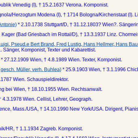
blik Venedig (I), † 15.2.1637 Verona. Komponist.
gnola/Herzogtum Modena (I), † 1714 Bologna/Kirchenstaat (I). Lib
Antonie)
* 2.10.1738 Stuttgart/D, † 31.12.1803? Wien?. Sängeri
1 Kager (Bad Griesbach im Rottal/D), † 13.3.1937 Linz. Chorme
Luigi, Pseud.e Bert Brand, Fred Lustig, Hans Hellmer, Hans Bau
 Sänger, Komponist, Texter und Kabarettist.
* 27.12.1909 Wien, † 4.8.1989 Wien. Texter, Komponist.
 gesch. Müller, verh. Buhlea)
* 25.9.1903 Wien, † 3.1.1996 Chich
.1787 Wien. Schauspieldirektor.
ing bei Wien, † 18.10.1955 Wien. Rechtsanwalt.
† 4.3.1978 Wien. Cellist, Lehrer, Geograph.
ence, Mass./USA, † 14.10.1990 New York/USA. Dirigent, Pianis
ik/HR, † 1.1.1934 Zagreb. Komponist.