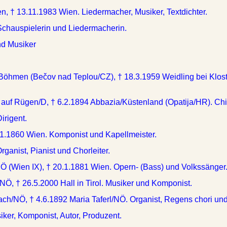
n, † 13.11.1983 Wien. Liedermacher, Musiker, Textdichter.
Schauspielerin und Liedermacherin.
nd Musiker
Böhmen (Bečov nad Teplou/CZ), † 18.3.1959 Weidling bei Klost
 auf Rügen/D, † 6.2.1894 Abbazia/Küstenland (Opatija/HR). Chi
irigent.
11.1860 Wien. Komponist und Kapellmeister.
rganist, Pianist und Chorleiter.
NÖ (Wien IX), † 20.1.1881 Wien. Opern- (Bass) und Volkssänger
NÖ, † 26.5.2000 Hall in Tirol. Musiker und Komponist.
ach/NÖ, † 4.6.1892 Maria Taferl/NÖ. Organist, Regens chori und
ker, Komponist, Autor, Produzent.