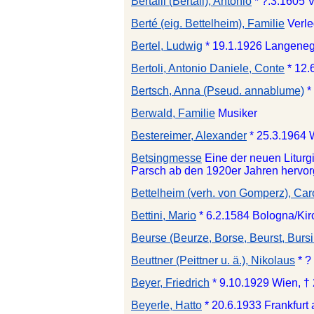
Bertalli (Bertali), Antonio
* ?.3.1605 
Berté (eig. Bettelheim), Familie
Verle
Bertel, Ludwig
* 19.1.1926 Langeneg
Bertoli, Antonio Daniele, Conte
* 12.
Bertsch, Anna (Pseud. annablume)
*
Berwald, Familie
Musiker
Bestereimer, Alexander
* 25.3.1964 
Betsingmesse
Eine der neuen Liturg
Parsch ab den 1920er Jahren hervor
Bettelheim (verh. von Gomperz), Caro
Bettini, Mario
* 6.2.1584 Bologna/Kir
Beurse (Beurze, Borse, Beurst, Bursin
Beuttner (Peittner u. ä.), Nikolaus
* ?
Beyer, Friedrich
* 9.10.1929 Wien, †
Beyerle, Hatto
* 20.6.1933 Frankfurt