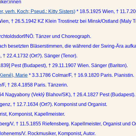
iker:innen
er, verh. Koch; Pseud.: Kitty Sisters)
* 18.5.1925 Wien, † 11.7.2
Wien, † 26.5.1942 KZ Klein Trostinetz bei Minsk/Ostland (Maly 
rchtoldsdorf/NÖ. Tänzer und Choreograph.
ach besetzten Bläserstimmen, die während der Swing-Ära aufk
), † 22.4.1732 (Ort?). Sänger (Tenor).
 1839] Pest (Budapest), † 29.11.1907 Wien. Sänger (Bariton).
Kiené), Marie
* 3.3.1786 Colmar/F, † 16.9.1820 Paris. Pianistin.
/F, † 28.4.1858 Paris. Tänzerin.
764 Nagyabony (Veklý Blahov/SK), † 26.4.1827 Pest (Budapest)
genz, † 12.7.1634 (Ort?). Komponist und Organist.
rist, Komponist, Kapellmeister.
berg/V, † 11.5.1855 Riefensberg. Kapellmeister, Organist und O
Hohenems/V. Rockmusiker, Komponist, Autor.