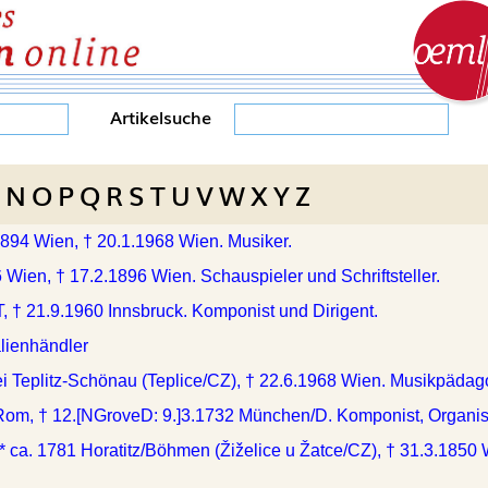
Artikelsuche
N
O
P
Q
R
S
T
U
V
W
X
Y
Z
1894 Wien, † 20.1.1968 Wien. Musiker.
6 Wien, † 17.2.1896 Wien. Schauspieler und Schriftsteller.
T, † 21.9.1960 Innsbruck. Komponist und Dirigent.
lienhändler
ei Teplitz-Schönau (Teplice/CZ), † 22.6.1968 Wien. Musikpäda
Rom, † 12.[NGroveD: 9.]3.1732 München/D. Komponist, Organist
* ca. 1781 Horatitz/Böhmen (Žiželice u Žatce/CZ), † 31.3.1850 W