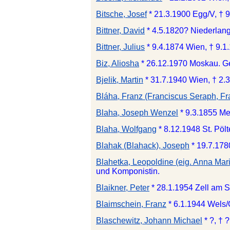
Bitsche, Josef
* 21.3.1900 Egg/V, † 9
Bittner, David
* 4.5.1820? Niederlan
Bittner, Julius
* 9.4.1874 Wien, † 9.1
Biz, Aliosha
* 26.12.1970 Moskau. Ge
Bjelik, Martin
* 31.7.1940 Wien, † 2.
Bláha, Franz (Franciscus Seraph, Fr
Blaha, Joseph Wenzel
* 9.3.1855 Me
Blaha, Wolfgang
* 8.12.1948 St. Pö
Blahak (Blahack), Joseph
* 19.7.17
Blahetka, Leopoldine (eig. Anna Mar
und Komponistin.
Blaikner, Peter
* 28.1.1954 Zell am S
Blaimschein, Franz
* 6.1.1944 Wels
Blaschewitz, Johann Michael
* ?, † 