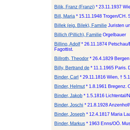
Bilik, Franz (Franzi)
* 23.11.1937 Wie
Bill, Maria
* 15.11.1948 Trogen/CH. 
Billek (eig. Bilek), Familie
Juristen u
Billich (Pillich), Familie
Orgelbauer
Billino, Adolf
* 26.11.1874 Petschau/
Fagottist.
Billroth, Theodor
* 26.4.1829 Bergen
Billy, Bertrand de
* 11.1.1965 Paris. D
Binder, Carl
* 29.11.1816 Wien, † 5.
Binder, Helmut
* 1.8.1961 Bregenz. O
Binder, Jakob
* 1.5.1816 Lichtental/
Binder, Joschi
* 21.8.1928 Anzenhof/
Binder, Joseph
* 12.4.1817 Maria La
Binder, Markus
* 1963 Enns/OÖ. Musi