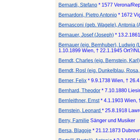
Bernardi, Stefano
* 1577 Verona/Repu
Bernardoni, Pietro Antonio
* 1672 Vi
Bernasconi (geb. Wagele), Antonia (
Bernauer, Josef (Joseph)
* 13.2.186
Bernauer (eig. Bernhuber), Ludwig (
1.10.1899 Wien, † 22.1.1945 Ort?/NL.
Berndt, Charles (eig. Bernstein, Karl)
Berndt, Rosl (eig. Dunkelblau, Rosa,
Berner, Felix
* 9.9.1738 Wien, † 26.4
Bernhard, Theodor
* 7.10.1880 Lies
Bernleithner, Ernst
* 4.1.1903 Wien, 
Bernstein, Leonard
* 25.8.1918 Lawr
Berry, Familie
Sänger und Musiker
Bersa, Blagoje
* 21.12.1873 Dubrovn