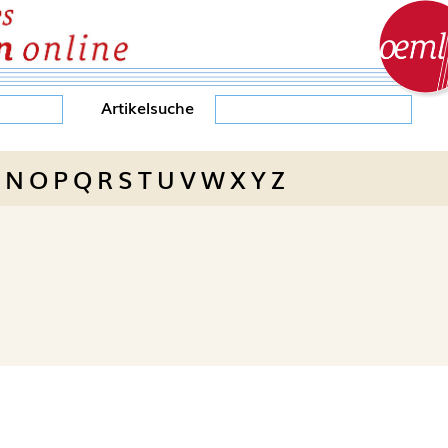
Artikelsuche
N
O
P
Q
R
S
T
U
V
W
X
Y
Z