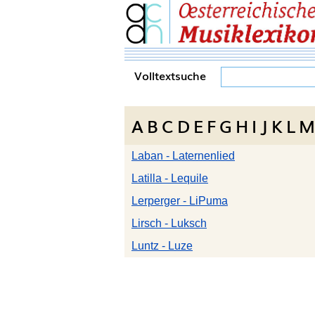
Volltextsuche
A
B
C
D
E
F
G
H
I
J
K
L
M
Laban - Laternenlied
Latilla - Lequile
Lerperger - LiPuma
Lirsch - Luksch
Luntz - Luze