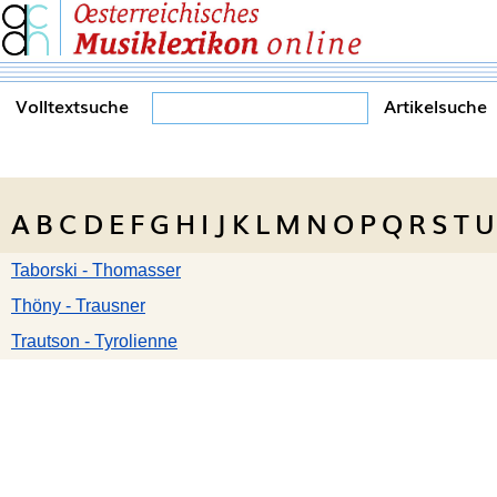
Volltextsuche
Artikelsuche
A
B
C
D
E
F
G
H
I
J
K
L
M
N
O
P
Q
R
S
T
U
Taborski - Thomasser
Thöny - Trausner
Trautson - Tyrolienne