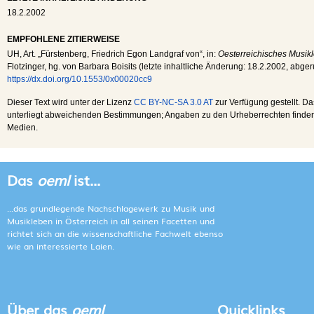
18.2.2002
EMPFOHLENE ZITIERWEISE
UH
, Art. „Fürstenberg, Friedrich Egon Landgraf von“, in:
Oesterreichisches Musikl
Flotzinger, hg. von Barbara Boisits (letzte inhaltliche Änderung:
18.2.2002
, abge
https://dx.doi.org/10.1553/0x00020cc9
Dieser Text wird unter der Lizenz
CC BY-NC-SA 3.0 AT
zur Verfügung gestellt. Da
unterliegt abweichenden Bestimmungen; Angaben zu den Urheberrechten finden s
Medien.
Das
oeml
ist...
...das grundlegende Nachschlagewerk zu Musik und
Musikleben in Österreich in all seinen Facetten und
richtet sich an die wissenschaftliche Fachwelt ebenso
wie an interessierte Laien.
Über das
oeml
Quicklinks