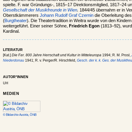
spielte. F. war Gründungs-, 1815–17 Direktionsmitglied, 1817–24 u
Gesellschaft der Musikfreunde in Wien
.
1844/45 übernahm er in Ver
Oberstkämmerers
Johann Rudolf Graf Czernin
die Oberleitung des
(
Burgtheater
). Die Theatertradition in Weitra wurde von den Kindern
weitergeführt. Einer seiner Söhne,
Friedrich Egon
(1813–92), wurd
Kardinal.
LITERATUR
[Kat.]
Die F.er. 800 Jahre Herrschaft und Kultur in Mitteleuropa
1994; R. M. Prosl,
Niederdonau
1941; R. v. Perger/R. Hirschfeld,
Gesch. der k. k. Ges. der Musikfre
AUTOR*INNEN
UH
MEDIEN
© Bildarchiv Austria, ÖNB