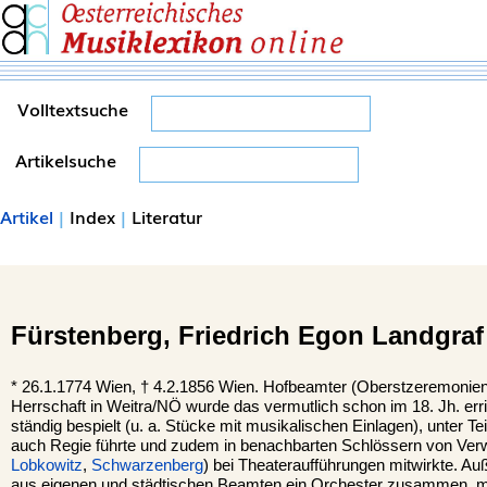
Volltextsuche
Artikelsuche
Artikel
|
Index
|
Literatur
Fürstenberg,
Friedrich Egon Landgraf
*
26.1.1774
Wien,
†
4.2.1856
Wien.
Hofbeamter (Oberstzeremonien
Herrschaft in Weitra/NÖ wurde das vermutlich schon im 18. Jh. err
ständig bespielt (u. a. Stücke mit musikalischen Einlagen), unter Tei
auch Regie führte und zudem in benachbarten Schlössern von Ver
Lobkowitz
,
Schwarzenberg
) bei Theateraufführungen mitwirkte. Auß
aus eigenen und städtischen Beamten ein Orchester zusammen, mi