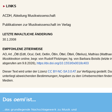
►
LINKS
ACDH, Abteilung Musikwissenschaft
Publikationen zur Musikwissenschaft im Verlag
LETZTE INHALTLICHE ÄNDERUNG
30.1.2008
EMPFOHLENE ZITIERWEISE
AO
, Art. „Öttl (Edtl, Ocul, Oetl, Oetlin, Ötlin, Öttel, Ötteli, Öttelius), Mathias (Matthae
Musiklexikon online
, begr. von Rudolf Flotzinger, hg. von Barbara Boisits (letzte
abgerufen am
9.8.2026
),
https://dx.doi.org/10.1553/0x0018c403
Dieser Text wird unter der Lizenz
CC BY-NC-SA 3.0 AT
zur Verfügung gestellt. Da
unterliegt abweichenden Bestimmungen; Angaben zu den Urheberrechten finden s
Medien.
Das
oeml
ist...
...das grundlegende Nachschlagewerk zu Musik und