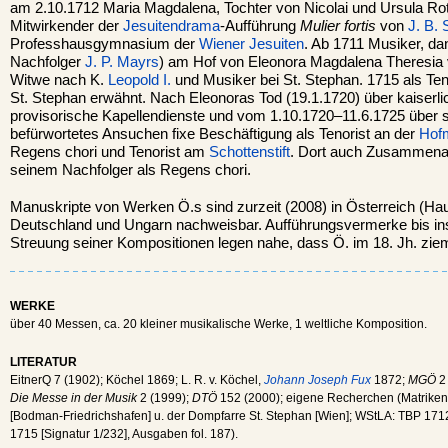
am 2.10.1712 Maria Magdalena, Tochter von Nicolai und Ursula R
Mitwirkender der
Jesuitendrama
-Aufführung
Mulier fortis
von
J. B. 
Professhausgymnasium der
Wiener
Jesuiten
. Ab 1711 Musiker, da
Nachfolger
J. P. Mayrs
) am Hof von Eleonora Magdalena Theresia 
Witwe nach K.
Leopold I.
und Musiker bei St. Stephan. 1715 als Te
St. Stephan erwähnt. Nach Eleonoras Tod (19.1.1720) über kaiserl
provisorische Kapellendienste und vom 1.10.1720–11.6.1725 über 
befürwortetes Ansuchen fixe Beschäftigung als Tenorist an der
Hof
Regens chori und Tenorist am
Schottenstift
. Dort auch Zusammenar
seinem Nachfolger als Regens chori.
Manuskripte von Werken Ö.s sind zurzeit (2008) in Österreich (Ha
Deutschland und Ungarn nachweisbar. Aufführungsvermerke bis ins 
Streuung seiner Kompositionen legen nahe, dass Ö. im 18. Jh. zie
WERKE
über 40 Messen, ca. 20 kleiner musikalische Werke, 1 weltliche Komposition.
LITERATUR
EitnerQ 7 (1902); Köchel 1869; L. R. v. Köchel,
Johann Joseph Fux
1872;
MGÖ
2 
Die Messe in der Musik
2 (1999);
DTÖ
152 (2000); eigene Recherchen (Matriken 
[Bodman-Friedrichshafen] u. der Dompfarre St. Stephan [Wien]; WStLA: TBP 1
1715 [Signatur 1/232], Ausgaben fol. 187).