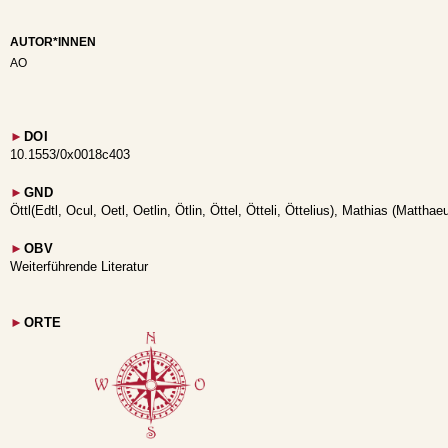
AUTOR*INNEN
AO
►
DOI
10.1553/0x0018c403
►
GND
Öttl(Edtl, Ocul, Oetl, Oetlin, Ötlin, Öttel, Ötteli, Öttelius), Mathias (Matth
►
OBV
Weiterführende Literatur
►
ORTE