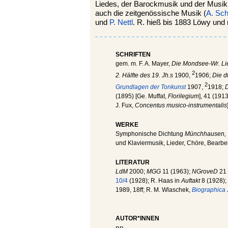
Liedes, der Barockmusik und der Musik 
auch die zeitgenössische Musik (
A. Sc
und
P. Nettl
. R. hieß bis 1883 Löwy un
SCHRIFTEN
gem. m. F. A. Mayer,
Die Mondsee-Wr. Li
2
2. Hälfte des 19. Jh.s
1900,
1906;
Die d
2
Grundlagen der Tonkunst
1907,
1918;
D
(1895) [Ge. Muffat,
Florilegium
], 41 (1913
J. Fux,
Concentus musico-instrumentalis
WERKE
Symphonische Dichtung
Münchhausen, 
und Klaviermusik, Lieder, Chöre, Bearbe
LITERATUR
LdM
2000;
MGG
11 (1963);
NGroveD
21
10/4
(1928); R. Haas in
Auftakt
8 (1928);
1989, 18ff; R. M. Wlaschek,
Biographica
AUTOR*INNEN