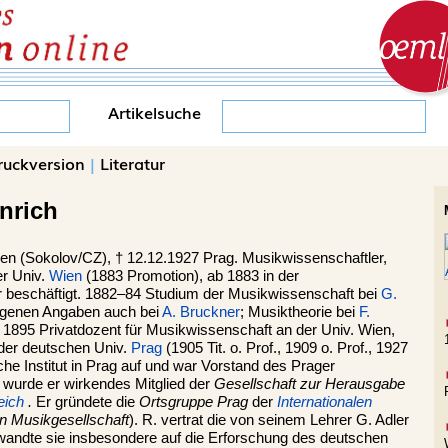
Artikelsuche
ruckversion
|
Literatur
inrich
en (
Sokolov
/CZ), †
12.12.1927
Prag
. Musikwissenschaftler,
er Univ.
Wien
(1883 Promotion), ab 1883 in der
r beschäftigt. 1882–84 Studium der Musikwissenschaft bei
G.
 eigenen Angaben auch bei
A. Bruckner
; Musiktheorie bei
F.
. 1895 Privatdozent für Musikwissenschaft an der Univ. Wien,
 der deutschen Univ.
Prag
(1905 Tit. o. Prof., 1909 o. Prof., 1927
he Institut in Prag auf und war Vorstand des Prager
 wurde er wirkendes Mitglied der
Gesellschaft zur Herausgabe
eich
.
Er gründete die
Ortsgruppe Prag
der
Internationalen
n Musikgesellschaft
). R. vertrat die von seinem Lehrer G. Adler
andte sie insbesondere auf die Erforschung des deutschen