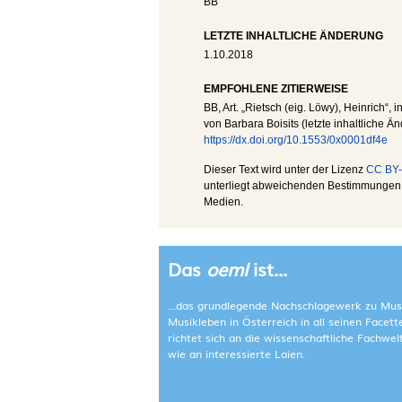
BB
LETZTE INHALTLICHE ÄNDERUNG
1.10.2018
EMPFOHLENE ZITIERWEISE
BB
, Art. „Rietsch (eig. Löwy), Heinrich“, i
von Barbara Boisits (letzte inhaltliche Ä
https://dx.doi.org/10.1553/0x0001df4e
Dieser Text wird unter der Lizenz
CC BY-
unterliegt abweichenden Bestimmungen; 
Medien.
Das
oeml
ist...
...das grundlegende Nachschlagewerk zu Mus
Musikleben in Österreich in all seinen Facet
richtet sich an die wissenschaftliche Fachwe
wie an interessierte Laien.