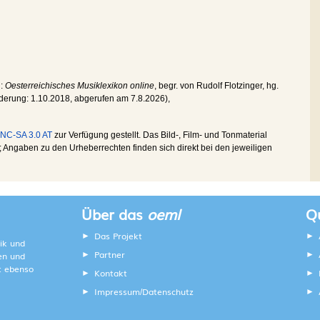
n:
Oesterreichisches Musiklexikon online
, begr. von Rudolf Flotzinger, hg.
nderung:
1.10.2018
, abgerufen am
7.8.2026
),
NC-SA 3.0 AT
zur Verfügung gestellt. Das Bild-, Film- und Tonmaterial
Angaben zu den Urheberrechten finden sich direkt bei den jeweiligen
Über das
oeml
Qu
Das Projekt
ik und
Partner
ten und
lt ebenso
Kontakt
Impressum
Datenschutz
/