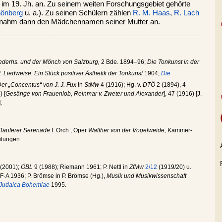
im 19. Jh. an. Zu seinem weiten Forschungsgebiet gehörte
hönberg
u. a.). Zu seinen Schülern zählen
R. M. Haas
,
R. Lach
d nahm dann den Mädchennamen seiner Mutter an.
ederhs. und der Mönch von Salzburg,
2 Bde. 1894–96;
Die Tonkunst in der
t. Liedweise. Ein Stück positiver Ästhetik der Tonkunst
1904;
Die
er „Concentus“ von J. J. Fux
in
StMw
4 (1916); Hg. v.
DTÖ
2 (1894), 4
) [
Gesänge von Frauenlob, Reinmar v. Zweter und Alexander
], 47 (1916) [J.
].
Tauferer Serenade
f. Orch., Oper
Walther von der Vogelweide,
Kammer-
itungen.
 (2001);
ÖBL
9 (1988); Riemann 1961; P. Nettl in
ZfMw
2/12
(1919/20) u.
 F-A 1936; P. Brömse in P. Brömse (Hg.),
Musik und Musikwissenschaft
 Judaica Bohemiae
1995.