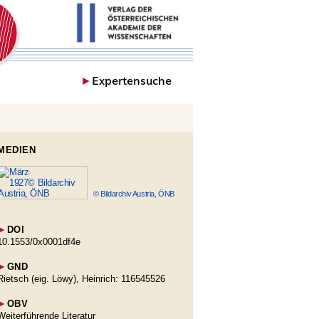
►
Expertensuche
MEDIEN
© Bildarchiv Austria, ÖNB
►
DOI
10.1553/0x0001df4e
►
GND
Rietsch (eig. Löwy), Heinrich: 116545526
►
OBV
Weiterführende Literatur