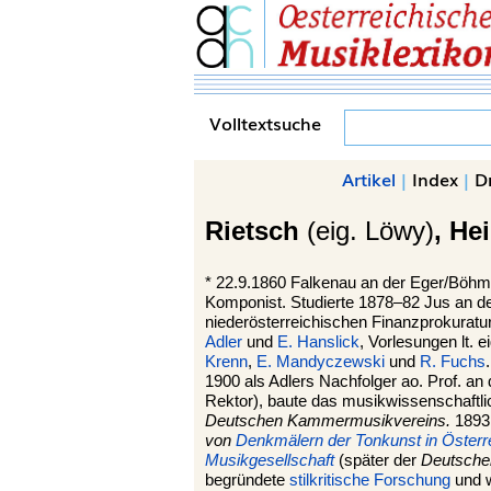
Volltextsuche
Artikel
|
Index
|
D
Rietsch
(eig. Löwy)
, He
*
22.9.1860 Falkenau an der Eger/Böhm
Komponist. Studierte 1878–82 Jus an d
niederösterreichischen Finanzprokuratu
Adler
und
E. Hanslick
, Vorlesungen lt.
Krenn
,
E. Mandyczewski
und
R. Fuchs
1900 als Adlers Nachfolger ao. Prof. an
Rektor), baute das musikwissenschaftlic
Deutschen Kammermusikvereins.
1893
von
Denkmälern der Tonkunst in Österr
Musikgesellschaft
(später der
Deutsche
begründete
stilkritische Forschung
und w