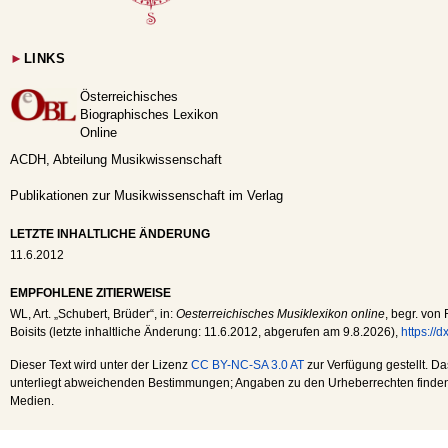
►
LINKS
Österreichisches
Biographisches Lexikon
Online
ACDH, Abteilung Musikwissenschaft
Publikationen zur Musikwissenschaft im Verlag
LETZTE INHALTLICHE ÄNDERUNG
11.6.2012
EMPFOHLENE ZITIERWEISE
WL
, Art. „Schubert, Brüder“, in:
Oesterreichisches Musiklexikon online
, begr. von
Boisits (letzte inhaltliche Änderung:
11.6.2012
, abgerufen am
9.8.2026
),
https://
Dieser Text wird unter der Lizenz
CC BY-NC-SA 3.0 AT
zur Verfügung gestellt. Da
unterliegt abweichenden Bestimmungen; Angaben zu den Urheberrechten finden s
Medien.