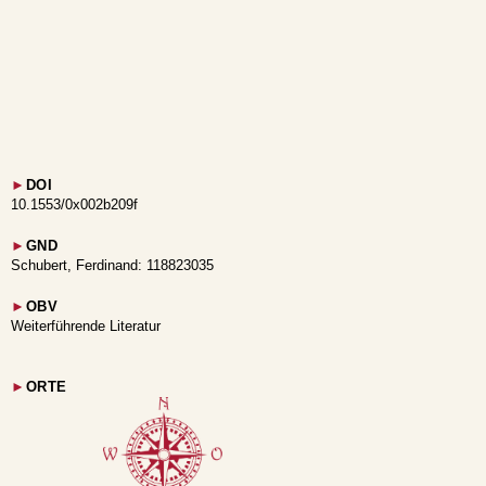
►
DOI
10.1553/0x002b209f
►
GND
Schubert, Ferdinand: 118823035
►
OBV
Weiterführende Literatur
►
ORTE