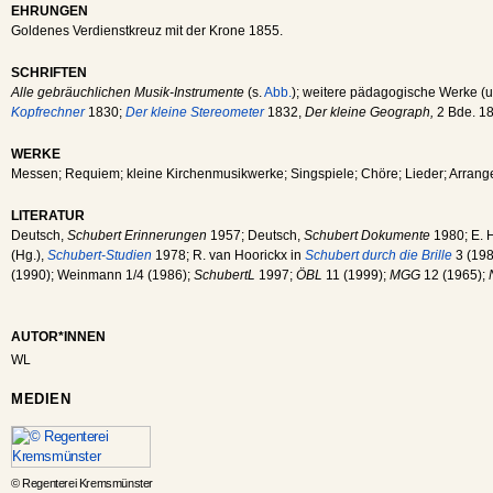
EHRUNGEN
Goldenes Verdienstkreuz mit der Krone 1855.
SCHRIFTEN
Alle gebräuchlichen Musik-Instrumente
(s.
Abb.
); weitere pädagogische Werke (u
Kopfrechner
1830;
Der kleine Stereometer
1832,
Der kleine Geograph,
2 Bde. 1
WERKE
Messen; Requiem; kleine Kirchenmusikwerke; Singspiele; Chöre; Lieder; Arrang
LITERATUR
Deutsch,
Schubert Erinnerungen
1957; Deutsch,
Schubert Dokumente
1980; E. 
(Hg.),
Schubert-Studien
1978; R. van Hoorickx in
Schubert durch die Brille
3 (198
(1990); Weinmann 1/4 (1986);
SchubertL
1997;
ÖBL
11 (1999);
MGG
12 (1965);
AUTOR*INNEN
WL
MEDIEN
© Regenterei Kremsmünster