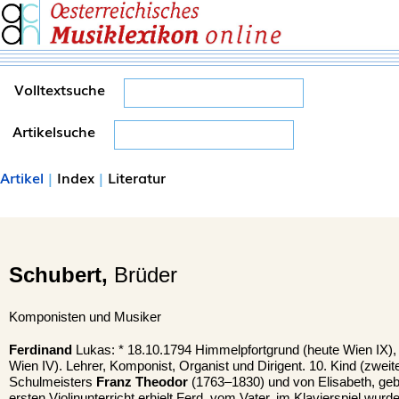
Volltextsuche
Artikelsuche
Artikel
|
Index
|
Literatur
Schubert,
Brüder
Komponisten und Musiker
Ferdinand
Lukas: * 18.10.1794 Himmelpfortgrund (heute Wien IX),
Wien IV). Lehrer, Komponist, Organist und Dirigent. 10. Kind (zwei
Schulmeisters
Franz Theodor
(1763–1830) und von Elisabeth, geb
ersten Violinunterricht erhielt Ferd. vom Vater, im Klavierspiel wurd