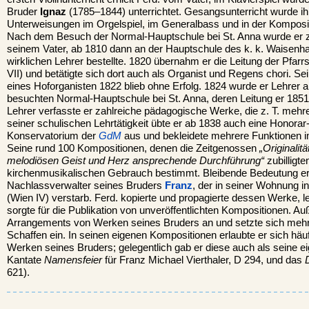
Bruder
Ignaz
(1785–1844) unterrichtet. Gesangsunterricht wurde 
Unterweisungen im Orgelspiel, im Generalbass und in der Komposi
Nach dem Besuch der Normal-Hauptschule bei St. Anna wurde er zu
seinem Vater, ab 1810 dann an der Hauptschule des k. k. Waisen
wirklichen Lehrer bestellte. 1820 übernahm er die Leitung der Pfarrsc
VII) und betätigte sich dort auch als Organist und Regens chori. S
eines Hoforganisten 1822 blieb ohne Erfolg. 1824 wurde er Lehrer a
besuchten Normal-Hauptschule bei St. Anna, deren Leitung er 1851
Lehrer verfasste er zahlreiche pädagogische Werke, die z. T. mehr
seiner schulischen Lehrtätigkeit übte er ab 1838 auch eine Honorar
Konservatorium der
GdM
aus und bekleidete mehrere Funktionen i
Seine rund 100 Kompositionen, denen die Zeitgenossen
„Originalit
melodiösen Geist und Herz ansprechende Durchführung“
zubilligte
kirchenmusikalischen Gebrauch bestimmt. Bleibende Bedeutung erl
Nachlassverwalter seines Bruders
Franz
, der in seiner Wohnung 
(Wien IV) verstarb. Ferd. kopierte und propagierte dessen Werke, 
sorgte für die Publikation von unveröffentlichten Kompositionen. Au
Arrangements von Werken seines Bruders an und setzte sich mehrf
Schaffen ein. In seinen eigenen Kompositionen erlaubte er sich hä
Werken seines Bruders; gelegentlich gab er diese auch als seine e
Kantate
Namensfeier
für Franz Michael Vierthaler, D 294, und das
621).