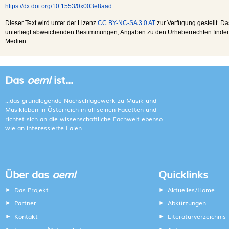
https://dx.doi.org/10.1553/0x003e8aad
Dieser Text wird unter der Lizenz
CC BY-NC-SA 3.0 AT
zur Verfügung gestellt. Da
unterliegt abweichenden Bestimmungen; Angaben zu den Urheberrechten finden s
Medien.
Das
oeml
ist...
...das grundlegende Nachschlagewerk zu Musik und
Musikleben in Österreich in all seinen Facetten und
richtet sich an die wissenschaftliche Fachwelt ebenso
wie an interessierte Laien.
Über das
oeml
Quicklinks
Das Projekt
Aktuelles/Home
Partner
Abkürzungen
Kontakt
Literaturverzeichnis