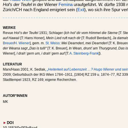
Hol’s der Teufel
in der Wiener
Femina
uraufgeführt. W. dürfte 1938
Zürich/CH nach England emigriert sein (
Exil
), wo sich ihre Spur verl
WERKE
Revue
Hol’s der Teufel
1931; Schlager (
Ich hol’ dir vom Himmel die Sterne
[T: St
auf Hawaii
[T: Hans Honer],
Mein Lied ruft nach dir
[T: Rudolf Berdach],
Ja damals
Breuer
/
H. Wiener
], gem. m.
St. Weiss
:
Mei Dearnderl, mei Dearnderl
[T: K. Breuer
der Weana sagt „Das is tulli“
[T: K. Breuer],
In Wean, drunt’ am Thurygrund, Das is
Wiener],
I drah’ gern um, i drah’ gern auf
[T:
A. Steinberg-Frank
]).
LITERATUR
Marx/Haas 2001; K. Sedlak,
„Heiterkeit auf Lebenszeit …? Hugo Wiener und sein
2009; Geburtsbuch der IKG Wien 1784–1911, [1904] RZ 159 u. 1874–77, RZ 339
Stadttempel 1923, RZ 169; eigene Recherchen.
AUTOR*INNEN
MK
►
DOI
10.1553/0x003e8aad