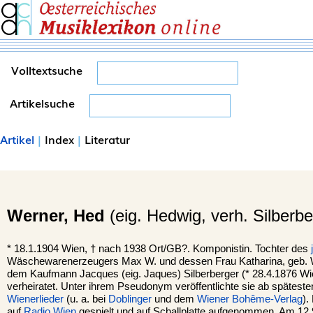
Volltextsuche
Artikelsuche
Artikel
|
Index
|
Literatur
Werner,
Hed
(eig. Hedwig, verh. Silberbe
*
18.1.1904
Wien
, †
nach 1938 Ort/GB?. Komponistin. Tochter des
Wäschewarenerzeugers Max W. und dessen Frau Katharina, geb. We
dem Kaufmann Jacques (eig. Jaques) Silberberger (* 28.4.1876 Wi
verheiratet. Unter ihrem Pseudonym veröffentlichte sie ab spätest
Wienerlieder
(u. a. bei
Doblinger
und dem
Wiener Bohême-Verlag
).
auf
Radio Wien
gespielt und auf Schallplatte aufgenommen. Am 12