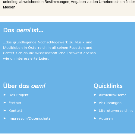
unterliegt abweichenden Bestimmungen; Angaben zu den Urheberrechten finden s
Medien.
Das
oeml
ist...
...das grundlegende Nachschlagewerk zu Musik und
Musikleben in Österreich in all seinen Facetten und
richtet sich an die wissenschaftliche Fachwelt ebenso
wie an interessierte Laien.
Über das
oeml
Quicklinks
Das Projekt
Aktuelles/Home
Partner
Abkürzungen
Kontakt
Literaturverzeichnis
Impressum
Datenschutz
Autoren
/