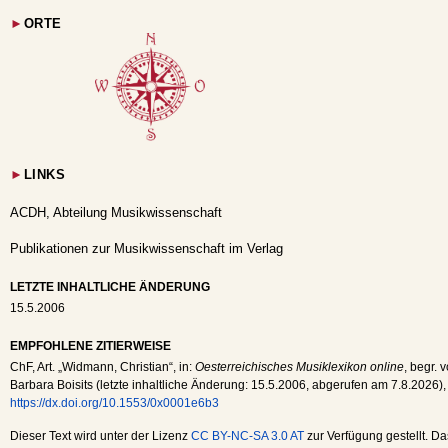
►
ORTE
►
LINKS
ACDH, Abteilung Musikwissenschaft
Publikationen zur Musikwissenschaft im Verlag
LETZTE INHALTLICHE ÄNDERUNG
15.5.2006
EMPFOHLENE ZITIERWEISE
ChF
, Art. „Widmann, Christian“, in:
Oesterreichisches Musiklexikon online
, begr. 
Barbara Boisits (letzte inhaltliche Änderung:
15.5.2006
, abgerufen am
7.8.2026
),
https://dx.doi.org/10.1553/0x0001e6b3
Dieser Text wird unter der Lizenz
CC BY-NC-SA 3.0 AT
zur Verfügung gestellt. Da