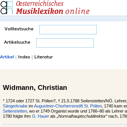
Volltextsuche
Artikelsuche
Artikel
|
Index
|
Literatur
Widmann,
Christian
*
1724 oder 1727
St. Pölten?, †
21.5.1788
Seitenstetten/NÖ.
Lehrer
Sängerknabe
im
Augustiner-Chorherrenstift
St. Pölten
, 1740 kam e
Seitenstetten
, wo er 1749 Organist wurde und 1766–80 als Lehrer an
1780 folgte ihm
G. Hauer
als
„Normalhauptschuldirektor“
nach, 17