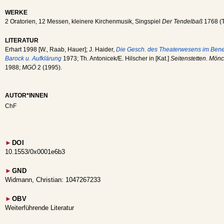
WERKE
2 Oratorien, 12 Messen, kleinere Kirchenmusik, Singspiel
Der Tendelbaß
1768 (
LITERATUR
Erhart 1998 [W., Raab, Hauer]; J. Haider,
Die Gesch. des Theaterwesens im Benedik
Barock u. Aufklärung
1973; Th. Antonicek/E. Hilscher in [Kat.]
Seitenstetten. Mön
1988;
MGÖ
2 (1995).
AUTOR*INNEN
ChF
►
DOI
10.1553/0x0001e6b3
►
GND
Widmann, Christian: 1047267233
►
OBV
Weiterführende Literatur