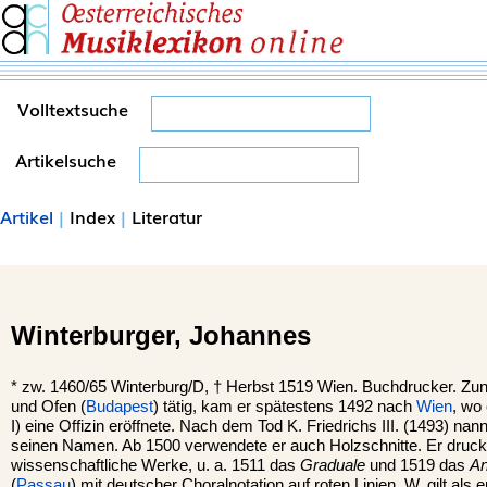
Volltextsuche
Artikelsuche
Artikel
|
Index
|
Literatur
Winterburger,
Johannes
*
zw. 1460/65
Winterburg
/D, †
Herbst 1519
Wien
. Buchdrucker. Zun
und Ofen (
Budapest
) tätig, kam er spätestens 1492 nach
Wien
, wo
I) eine Offizin eröffnete. Nach dem Tod K. Friedrichs III. (1493) na
seinen Namen. Ab 1500 verwendete er auch Holzschnitte. Er druckt
wissenschaftliche Werke, u. a. 1511 das
Graduale
und 1519 das
An
(
Passau
) mit deutscher Choralnotation auf roten Linien. W. gilt als