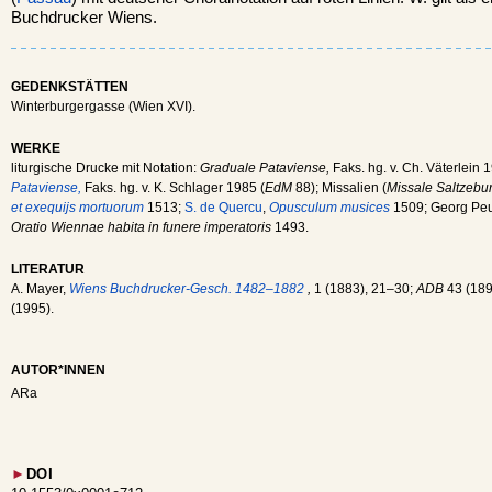
Buchdrucker Wiens.
GEDENKSTÄTTEN
Winterburgergasse (Wien XVI).
WERKE
liturgische Drucke mit Notation:
Graduale Pataviense,
Faks. hg. v. Ch. Väterlein 
Pataviense,
Faks. hg. v. K. Schlager 1985 (
EdM
88); Missalien (
Missale Saltzeb
et exequijs mortuorum
1513;
S. de Quercu
,
Opusculum musices
1509; Georg Pe
Oratio Wiennae habita in funere imperatoris
1493.
LITERATUR
A. Mayer,
Wiens Buchdrucker-Gesch. 1482–1882
,
1 (1883), 21–30;
ADB
43 (189
(1995).
AUTOR*INNEN
ARa
►
DOI