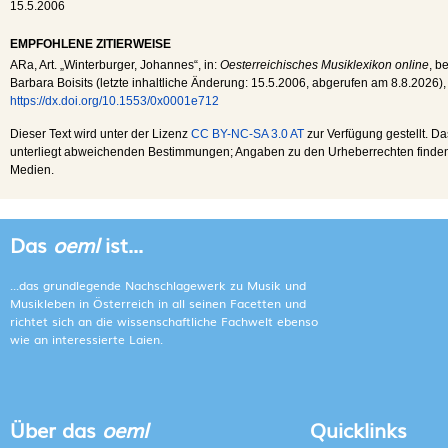
15.5.2006
EMPFOHLENE ZITIERWEISE
ARa
, Art. „Winterburger, Johannes“, in:
Oesterreichisches Musiklexikon online
, b
Barbara Boisits (letzte inhaltliche Änderung:
15.5.2006
, abgerufen am
8.8.2026
),
https://dx.doi.org/10.1553/0x0001e712
Dieser Text wird unter der Lizenz
CC BY-NC-SA 3.0 AT
zur Verfügung gestellt. Da
unterliegt abweichenden Bestimmungen; Angaben zu den Urheberrechten finden s
Medien.
Das
oeml
ist...
...das grundlegende Nachschlagewerk zu Musik und
Musikleben in Österreich in all seinen Facetten und
richtet sich an die wissenschaftliche Fachwelt ebenso
wie an interessierte Laien.
Über das
oeml
Quicklinks