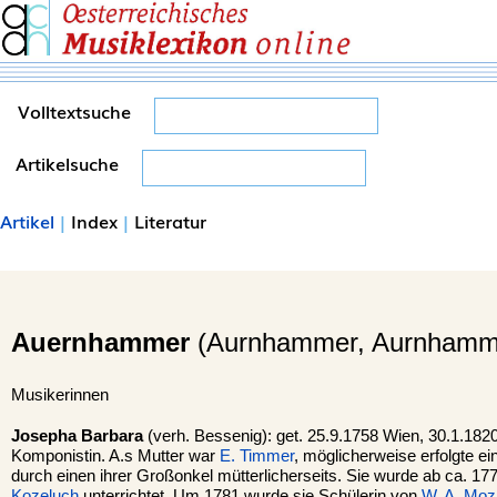
Volltextsuche
Artikelsuche
Artikel
|
Index
|
Literatur
Auernhammer
(Aurnhammer, Aurnhamme
Musikerinnen
Josepha Barbara
(verh. Bessenig): get. 25.9.1758 Wien, 30.1.1820
Komponistin. A.s Mutter war
E. Timmer
, möglicherweise erfolgte e
durch einen ihrer Großonkel mütterlicherseits. Sie wurde ab ca. 1
Kozeluch
unterrichtet. Um 1781 wurde sie Schülerin von
W. A. Moz