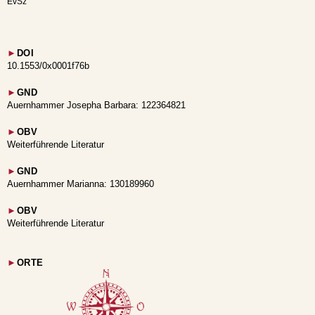
EvSz
►
DOI
10.1553/0x0001f76b
►
GND
Auernhammer Josepha Barbara: 122364821
►
OBV
Weiterführende Literatur
►
GND
Auernhammer Marianna: 130189960
►
OBV
Weiterführende Literatur
►
ORTE