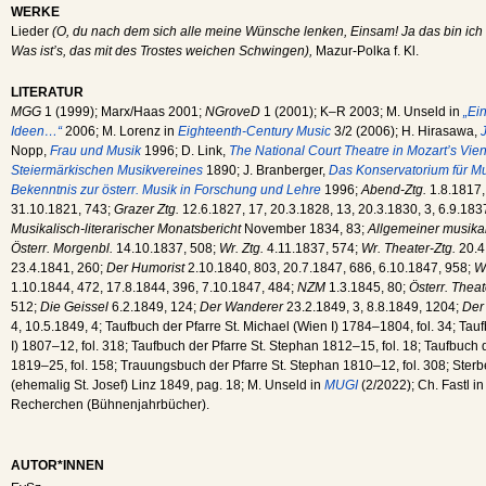
WERKE
Lieder
(O, du nach dem sich alle meine Wünsche lenken, Einsam! Ja das bin ich
Was ist’s, das mit des Trostes weichen Schwingen),
Mazur-Polka f. Kl.
LITERATUR
MGG
1 (1999); Marx/Haas 2001;
NGroveD
1 (2001); K–R 2003; M. Unseld in
„Ei
Ideen…“
2006; M. Lorenz in
Eighteenth-Century Music
3/2 (2006); H. Hirasawa,
J
Nopp,
Frau und Musik
1996; D. Link,
The National Court Theatre in Mozart’s Vie
Steiermärkischen Musikvereines
1890; J. Branberger,
Das Konservatorium für Mu
Bekenntnis zur österr. Musik in Forschung und Lehre
1996;
Abend-Ztg.
1.8.1817,
31.10.1821, 743;
Grazer Ztg.
12.6.1827, 17, 20.3.1828, 13, 20.3.1830, 3, 6.9.183
Musikalisch-literarischer Monatsbericht
November 1834, 83;
Allgemeiner musika
Österr. Morgenbl.
14.10.1837, 508;
Wr. Ztg.
4.11.1837, 574;
Wr. Theater-Ztg.
20.4
23.4.1841, 260;
Der Humorist
2.10.1840, 803, 20.7.1847, 686, 6.10.1847, 958;
W
1.10.1844, 472, 17.8.1844, 396, 7.10.1847, 484;
NZM
1.3.1845, 80;
Österr. Thea
512;
Die Geissel
6.2.1849, 124;
Der Wanderer
23.2.1849, 3, 8.8.1849, 1204;
Der 
4, 10.5.1849, 4; Taufbuch der Pfarre St. Michael (Wien I) 1784–1804, fol. 34; Tau
I) 1807–12, fol. 318; Taufbuch der Pfarre St. Stephan 1812–15, fol. 18; Taufbuch d
1819–25, fol. 158; Trauungsbuch der Pfarre St. Stephan 1810–12, fol. 308; Sterb
(ehemalig St. Josef) Linz 1849, pag. 18; M. Unseld in
MUGI
(2/2022); Ch. Fastl i
Recherchen (Bühnenjahrbücher).
AUTOR*INNEN