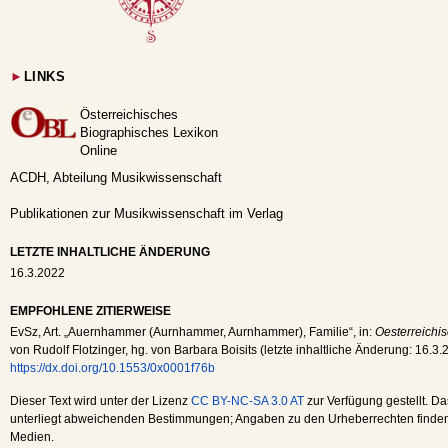
►
LINKS
Österreichisches
Biographisches Lexikon
Online
ACDH, Abteilung Musikwissenschaft
Publikationen zur Musikwissenschaft im Verlag
LETZTE INHALTLICHE ÄNDERUNG
16.3.2022
EMPFOHLENE ZITIERWEISE
EvSz
, Art. „Auernhammer (Aurnhammer, Aurnhammer), Familie“, in:
Oesterreichi
von Rudolf Flotzinger, hg. von Barbara Boisits (letzte inhaltliche Änderung:
16.3.
https://dx.doi.org/10.1553/0x0001f76b
Dieser Text wird unter der Lizenz
CC BY-NC-SA 3.0 AT
zur Verfügung gestellt. Da
unterliegt abweichenden Bestimmungen; Angaben zu den Urheberrechten finden s
Medien.