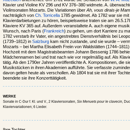
Klavier und Violine KV 296 und KV 376–380 widmete. A. überwacht
Violinsonaten Mozarts. Die Variationen über
Ah, vous dirais-je M
nachträglich von
Ch. Torricella
1785 gewidmet. Ab 1782 war sie mi
Klavierdarbietungen zu hören, beispielsweise traten sie am 26.5.17
Klaviere KV 365 auf. Außerdem veranstaltete A. auch eigene musi
Wunsch, nach Paris (
Frankreich
) zu gehen, um dort Karriere zu mac
1782 verstarb ihr Vater, ein angestrebtes Dienstverhältnis bei Leo
(1739–1812) in
Salzburg
kam nicht zustande, und sie wurde – vermu
Mozarts – bei Martha Elisabeth Freiin von Waldstätten (1744–1811)
Hochzeit mit dem Magistratsbeamten Johann Bessenig 1786 behielt 
Mädchennamen bei und trat nach wie vor regelmäßig auf. Als Klavi
tätig. Ab den 1790er Jahren veröffentlichte A. Kompositionen, die s
Musikstücken in ihren Akademien aufführte. Sie verfasste zuminde
davon gelten heute als verschollen. Ab 1804 trat sie mit ihrer Toch
beendete sie ihre Konzerttätigkeit.
WERKE
Sonate in C-Dur f. Kl. und V., 2 Klaviersonaten,
Six Menuets pour le clavecin,
Duo
Klaviervariationen; 6 Lieder.
Ihre Tochter