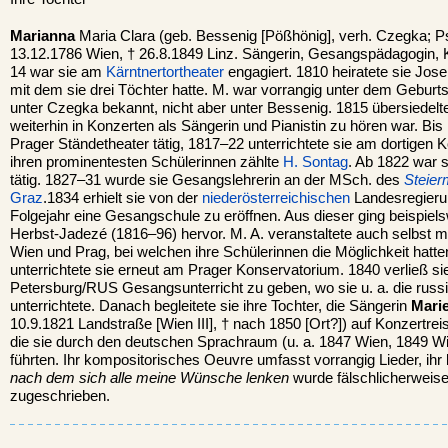
Marianna
Maria Clara (geb. Bessenig [Pößhönig], verh. Czegka; P
13.12.1786 Wien, † 26.8.1849 Linz. Sängerin, Gesangspädagogin, K
14 war sie am
Kärntnertortheater
engagiert. 1810 heiratete sie Jo
mit dem sie drei Töchter hatte. M. war vorrangig unter dem Geburt
unter Czegka bekannt, nicht aber unter Bessenig. 1815 übersiedelt
weiterhin in Konzerten als Sängerin und Pianistin zu hören war. Bi
Prager Ständetheater tätig, 1817–22 unterrichtete sie am dortigen
ihren prominentesten Schülerinnen zählte
H. Sontag
. Ab 1822 war s
tätig. 1827–31 wurde sie Gesangslehrerin an der MSch. des
Steier
Graz
.1834 erhielt sie von der
niederösterreichischen
Landesregierun
Folgejahr eine Gesangschule zu eröffnen. Aus dieser ging beispiel
Herbst-Jadezé (1816–96) hervor. M. A. veranstaltete auch selbst 
Wien und Prag, bei welchen ihre Schülerinnen die Möglichkeit hatte
unterrichtete sie erneut am Prager Konservatorium. 1840 verließ sie
Petersburg/RUS Gesangsunterricht zu geben, wo sie u. a. die russ
unterrichtete. Danach begleitete sie ihre Tochter, die Sängerin
Mari
10.9.1821 Landstraße [Wien III], † nach 1850 [Ort?]) auf Konzert
die sie durch den deutschen Sprachraum (u. a. 1847 Wien, 1849 
führten. Ihr kompositorisches Oeuvre umfasst vorrangig Lieder, ih
nach dem sich alle meine Wünsche lenken
wurde fälschlicherweis
zugeschrieben.