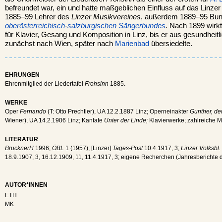
befreundet war, ein und hatte maßgeblichen Einfluss auf das Linzer
1885–99 Lehrer des
Linzer Musikvereines
, außerdem 1889–95 Bun
oberösterreichisch
-
salzburgischen
Sängerbundes
.
Nach 1899 wirkte
für Klavier, Gesang und Komposition in Linz, bis er aus gesundhei
zunächst nach Wien, später nach
Marienbad
übersiedelte.
EHRUNGEN
Ehrenmitglied der Liedertafel
Frohsinn
1885.
WERKE
Oper
Fernando
(T: Otto Prechtler), UA 12.2.1887 Linz; Operneinakter
Gunther, d
Wiener), UA 14.2.1906 Linz; Kantate
Unter der Linde;
Klavierwerke; zahlreiche 
LITERATUR
BrucknerH
1996;
ÖBL
1 (1957); [Linzer]
Tages-Post
10.4.1917, 3;
Linzer Volksbl.
18.9.1907, 3, 16.12.1909, 11, 11.4.1917, 3; eigene Recherchen (Jahresberichte
AUTOR*INNEN
ETH
MK