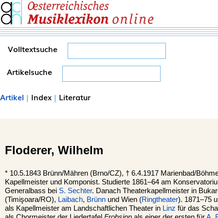
Volltextsuche
Artikelsuche
Artikel
|
Index
|
Literatur
Floderer,
Wilhelm
*
10.5.1843
Brünn
/Mähren (Brno/CZ), †
6.4.1917
Marienbad
/Böhme
Kapellmeister und Komponist. Studierte 1861–64 am Konservatori
Generalbass bei
S. Sechter
. Danach Theaterkapellmeister in Buka
(Timişoara/RO),
Laibach
,
Brünn
und Wien (
Ringtheater
). 1871–75 u
als Kapellmeister am Landschaftlichen Theater in
Linz
für das Scha
als Chormeister der Liedertafel
Frohsinn
als einer der ersten für
A. 