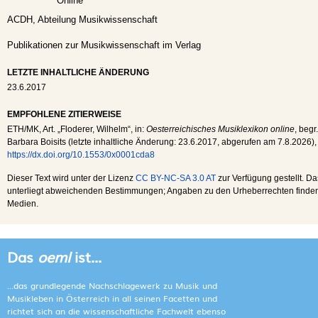
Online
ACDH, Abteilung Musikwissenschaft
Publikationen zur Musikwissenschaft im Verlag
LETZTE INHALTLICHE ÄNDERUNG
23.6.2017
EMPFOHLENE ZITIERWEISE
ETH
/
MK
, Art. „Floderer, Wilhelm“, in:
Oesterreichisches Musiklexikon online
, begr
Barbara Boisits (letzte inhaltliche Änderung:
23.6.2017
, abgerufen am
7.8.2026
),
https://dx.doi.org/10.1553/0x0001cda8
Dieser Text wird unter der Lizenz
CC BY-NC-SA 3.0 AT
zur Verfügung gestellt. Da
unterliegt abweichenden Bestimmungen; Angaben zu den Urheberrechten finden s
Medien.
Das
oeml
ist...
...das grundlegende Nachschlagewerk zu Musik und
Musikleben in Österreich in all seinen Facetten und
richtet sich an die wissenschaftliche Fachwelt ebenso