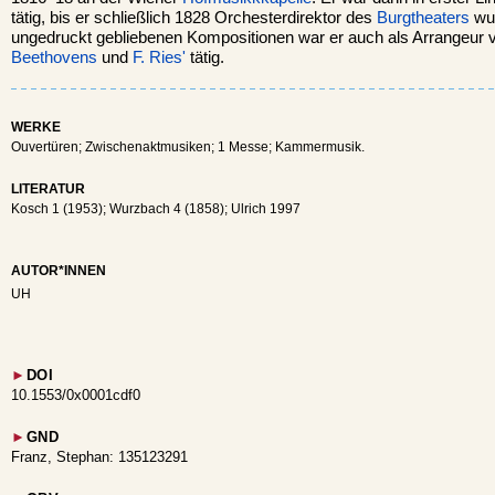
tätig, bis er schließlich 1828 Orchesterdirektor des
Burgtheaters
wur
ungedruckt gebliebenen Kompositionen war er auch als Arrangeur 
Beethovens
und
F. Ries'
tätig.
WERKE
Ouvertüren; Zwischenaktmusiken; 1 Messe; Kammermusik.
LITERATUR
Kosch 1 (1953); Wurzbach 4 (1858); Ulrich 1997
AUTOR*INNEN
UH
►
DOI
10.1553/0x0001cdf0
►
GND
Franz, Stephan: 135123291