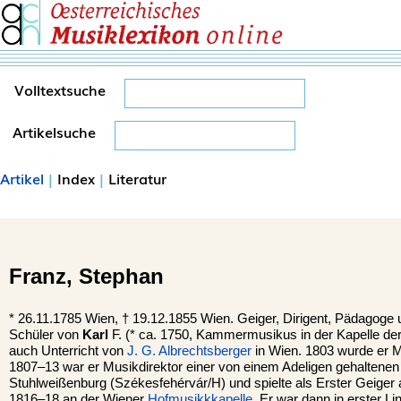
Volltextsuche
Artikelsuche
Artikel
|
Index
|
Literatur
Franz,
Stephan
*
26.11.1785
Wien,
†
19.12.1855
Wien.
Geiger, Dirigent, Pädagoge
Schüler von
Karl
F. (* ca. 1750, Kammermusikus in der Kapelle de
auch Unterricht von
J. G. Albrechtsberger
in Wien. 1803 wurde er Mi
1807–13 war er Musikdirektor einer von einem Adeligen gehaltenen 
Stuhlweißenburg (Székesfehérvár/H) und spielte als Erster Geige
1816–18 an der Wiener
Hofmusikkkapelle
. Er war dann in erster Li