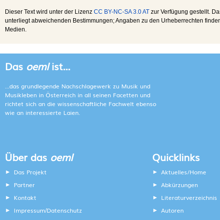
Dieser Text wird unter der Lizenz
CC BY-NC-SA 3.0 AT
zur Verfügung gestellt. Da
unterliegt abweichenden Bestimmungen; Angaben zu den Urheberrechten finden s
Medien.
Das
oeml
ist...
...das grundlegende Nachschlagewerk zu Musik und
Musikleben in Österreich in all seinen Facetten und
richtet sich an die wissenschaftliche Fachwelt ebenso
wie an interessierte Laien.
Über das
oeml
Quicklinks
Das Projekt
Aktuelles/Home
Partner
Abkürzungen
Kontakt
Literaturverzeichnis
Impressum
Datenschutz
Autoren
/