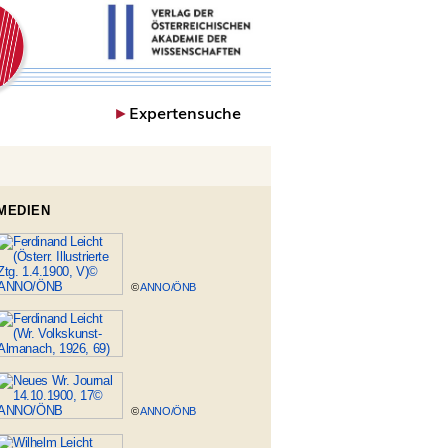
►
Expertensuche
MEDIEN
©
ANNO/ÖNB
©
ANNO/ÖNB