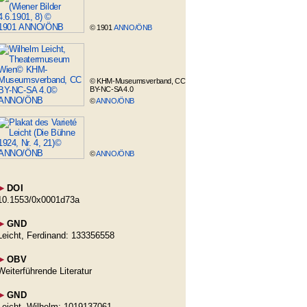
© 1901
ANNO/ÖNB
© KHM-Museumsverband, CC
BY-NC-SA 4.0
©
ANNO/ÖNB
©
ANNO/ÖNB
►
DOI
10.1553/0x0001d73a
►
GND
Leicht, Ferdinand: 133356558
►
OBV
Weiterführende Literatur
►
GND
Leicht, Wilhelm: 1019137061