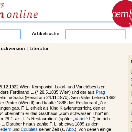
Artikelsuche
ruckversion
|
Literatur
5.12.1922 Wien. Komponist, Lokal- und Varietébesitzer.
ders Ferdinand L. (* 28.5.1835 Wien) und der aus
Prag
mine Satra (Heirat am 24.11.1870). Sein Vater betrieb 1882
 Prater (Wien II) und kaufte 1888 das Restaurant „Zur
gen gab. F. L. erhielt als Kind Klavierunterricht, den er
1894 übernahm er das Gasthaus „Zum schwarzen Thor“ im
 29.4. als „L.’s Restauration“ (später „
Varieté L.
“) betrieb.
L. Darüber hinaus zählte F. L. ab etwa 1899 zu den
iedern
und
Couplets
seiner Zeit (s.
Abb
.), von denen einige