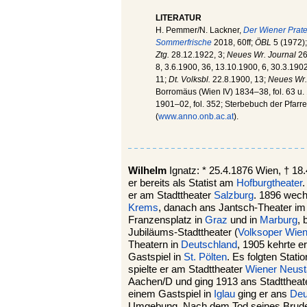
LITERATUR
H. Pemmer/N. Lackner,
Der Wiener Prater
Sommerfrische
2018, 60ff;
ÖBL
5 (1972);
Ztg.
28.12.1922, 3;
Neues Wr. Journal
26
8, 3.6.1900, 36, 13.10.1900, 6, 30.3.1902
11;
Dt. Volksbl.
22.8.1900, 13;
Neues Wr.
Borromäus (Wien IV) 1834–38, fol. 63 u.
1901–02, fol. 352; Sterbebuch der Pfarr
(
www.anno.onb.ac.at
).
Wilhelm
Ignatz: * 25.4.1876 Wien, † 18.
er bereits als Statist am
Hofburgtheater
.
er am Stadttheater
Salzburg
. 1896 wech
Krems
, danach ans Jantsch-Theater im W
Franzensplatz in
Graz
und in
Marburg
, 
Jubiläums-Stadttheater (
Volksoper Wie
Theatern in
Deutschland
, 1905 kehrte e
Gastspiel in
St. Pölten
. Es folgten Stati
spielte er am Stadttheater
Wiener Neust
Aachen/D und ging 1913 ans Stadttheat
einem Gastspiel in
Iglau
ging er ans
Deu
Umgebung. Nach dem Tod seines Bruders f