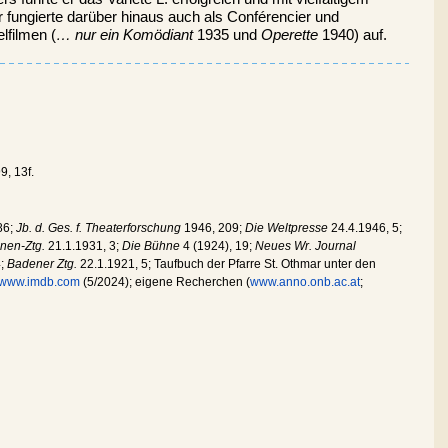
Er fungierte darüber hinaus auch als Conférencier und
lfilmen (
… nur ein Komödiant
1935 und
Operette
1940) auf.
9, 13f.
86;
Jb. d. Ges. f. Theaterforschung
1946, 209;
Die Weltpresse
24.4.1946, 5;
onen-Ztg.
21.1.1931, 3;
Die Bühne
4 (1924), 19;
Neues Wr. Journal
4;
Badener Ztg.
22.1.1921, 5; Taufbuch der Pfarre St. Othmar unter den
www.imdb.com
(5/2024); eigene Recherchen (
www.anno.onb.ac.at
;