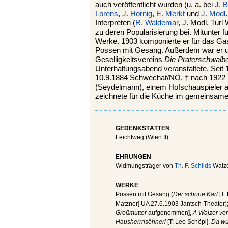
auch veröffentlicht wurden (u. a. bei
J. 
Lorens
,
J. Hornig
,
E. Merkt
und
J. Modl
Interpreten (
R. Waldemar
, J. Modl, Turl
zu deren Popularisierung bei. Mitunter fu
Werke. 1903 komponierte er für das Gast
Possen mit Gesang. Außerdem war er 
Geselligkeitsvereins
Die Praterschwalb
Unterhaltungsabend veranstaltete. Seit 
10.9.1884 Schwechat/NÖ, † nach 1922 [O
(Seydelmann), einem Hofschauspieler a
zeichnete für die Küche im gemeinsamen
GEDENKSTÄTTEN
Leichtweg (Wien II).
EHRUNGEN
Widmungsträger von
Th. F. Schilds
Walze
WERKE
Possen mit Gesang (
Der schöne Karl
[T:
Matzner] UA 27.6.1903 Jantsch-Theater);
Großmutter
aufgenommen],
A Walzer vo
Hausherrnsöhnerl
[T: Leo Schöpl],
Da wuß