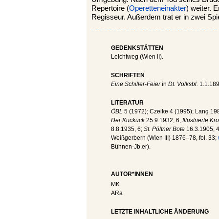
Repertoire (
Operetteneinakter
) weiter. 
Regisseur. Außerdem trat er in zwei Spie
GEDENKSTÄTTEN
Leichtweg (Wien II).
SCHRIFTEN
Eine Schiller-Feier
in
Dt. Volksbl.
1.1.189
LITERATUR
ÖBL
5 (1972); Czeike 4 (1995); Lang 19
Der Kuckuck
25.9.1932, 6;
Illustrierte Kr
8.8.1935, 6;
St. Pöltner Bote
16.3.1905, 
Weißgerbern (Wien III) 1876–78, fol. 33;
Bühnen-Jb.er).
AUTOR*INNEN
MK
ARa
LETZTE INHALTLICHE ÄNDERUNG