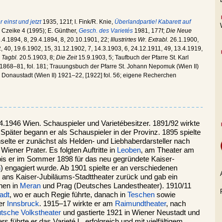
 einst und jetzt
1935, 121f; I. Fink/R. Knie,
Überlandpartie! Kabarett auf
 Czeike 4 (1995); E. Günther,
Gesch. des Varietés
1981, 177f;
Die Neue
.4.1894, 8, 29.4.1894, 8, 20.10.1901, 22;
Illustrirtes Wr. Extrabl.
26.1.1900,
, 40, 19.6.1902, 15, 31.12.1902, 7, 14.3.1903, 6, 24.12.1911, 49, 13.4.1919,
 Tagbl.
20.5.1903, 8;
Die Zeit
15.9.1903, 5; Taufbuch der Pfarre St. Karl
 1868–81, fol. 181; Trauungsbuch der Pfarre St. Johann Nepomuk (Wien II)
e Donaustadt (Wien II) 1921–22, [1922] fol. 56; eigene Recherchen
4.1946 Wien. Schauspieler und Varietébesitzer. 1891/92 wirkte
 Später begann er als Schauspieler in der Provinz. 1895 spielte
selte er zunächst als Helden- und Liebhaberdarsteller nach
iener Prater. Es folgten Auftritte in
Leoben
, am Theater am
bis er im Sommer 1898 für das neu gegründete Kaiser-
n
) engagiert wurde. Ab 1901 spielte er an verschiedenen
r ans Kaiser-Jubiläums-Stadttheater zurück und gab ein
onen in
Meran
und Prag (Deutsches Landestheater). 1910/11
adt
, wo er auch Regie führte, danach in
Teschen
sowie
er
Innsbruck
. 1915–17 wirkte er am
Raimundtheater
, nach
tsche Volkstheater
und gastierte 1921 in Wiener Neustadt und
ührte er das Varieté L. erfolgreich und mit vielfältigem