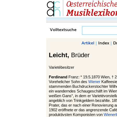
Volltextsuche
Artikel
|
Index
|
D
Leicht,
Brüder
Varietébesitzer
Ferdinand
Franz: * 19.5.1870 Wien, † 2
Vorehelicher Sohn des
Wiener
Kaffeesie
stammenden Buchdruckerstochter Wilhel
ein wanderndes Schaugeschäft im Wiener
weißen Gans“, in dem er Varietévorstellun
angeblich von Trinkgeldern bezahlte. 
Prater, das er nach einer Renovierung am
1902 eröffnete er das angrenzende Café 
produktivsten Komponisten von
Wienerl