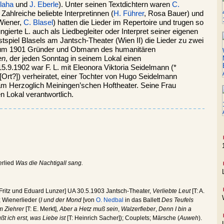
Blaha
und
J. Eberle
). Unter seinen Textdichtern waren
C.
. Zahlreiche beliebte Interpretinnen (
H. Führer
, Rosa Bauer) und
 Wiener,
C. Blasel
) hatten die Lieder im Repertoire und trugen so
ngierte L. auch als Liedbegleiter oder Interpret seiner eigenen
spiel Blasels am Jantsch-Theater (Wien II) die Lieder zu zwei
um 1901 Gründer und Obmann des humanitären
en
, der jeden Sonntag in seinem Lokal einen
15.9.1902 war F. L. mit Eleonora Viktoria Seidelmann (*
rt?]) verheiratet, einer Tochter von Hugo Seidelmann
m Herzoglich Meiningen’schen Hoftheater. Seine Frau
 Lokal verantwortlich.
rlied
Was die Nachtigall sang.
 Fritz und Eduard Lunzer] UA 30.5.1903 Jantsch-Theater,
Verliebte Leut
[T: A.
 Wienerlieder (
I und der Mond
[von
O. Nedbal
in das Ballett
Des Teufels
m Ziehrer
[T: E. Merkt],
Aber a Hetz muß sein
,
Walzerfieber
,
Denn I bin a
t ich erst, was Liebe ist
[T: Heinrich Sacher]); Couplets; Märsche (
Auweh
).