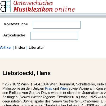
Volltextsuche
Artikelsuche
Artikel
|
Index
|
Literatur
Liebstoeckl,
Hans
*
26.2.1872
Wien
, †
24.4.1934 Wien. Journalist, Schriftsteller, Kritik
Philosophie an den Univ.en
Prag
und
Wien
sowie Violine am Konse
den Einfluss von Gustav Davis wandte er sich dem Journalismus z
Zeitungen (
Neues Wiener Tagblatt, Extrablatt
u. a.) tätig. 1925 wur
gegründeten
Bühne,
später des
Neuen Illustrierten Extrablattes.
L.,
unternahm, wurde v. a. als Theaterkritiker bekannt. Ab 1908 auch als 