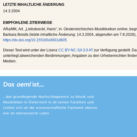
LETZTE INHALTLICHE ÄNDERUNG
14.3.2004
EMPFOHLENE ZITIERWEISE
ARa
/
MK
, Art. „Liebstoeckl, Hans“, in:
Oesterreichisches Musiklexikon online
, beg
Barbara Boisits (letzte inhaltliche Änderung:
14.3.2004
, abgerufen am
7.8.2026
),
https://dx.doi.org/10.1553/0x0001d805
Dieser Text wird unter der Lizenz
CC BY-NC-SA 3.0 AT
zur Verfügung gestellt. Da
unterliegt abweichenden Bestimmungen; Angaben zu den Urheberrechten finden s
Medien.
Das
oeml
ist...
...das grundlegende Nachschlagewerk zu Musik und
Musikleben in Österreich in all seinen Facetten und
richtet sich an die wissenschaftliche Fachwelt ebenso
wie an interessierte Laien.