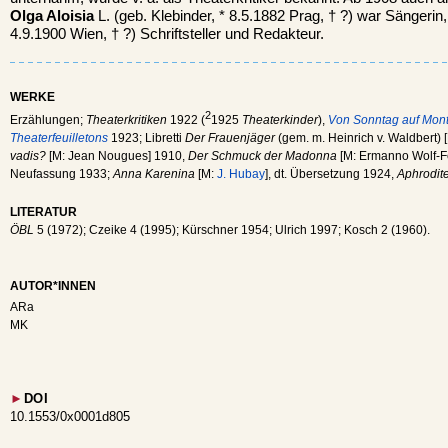
Olga Aloisia
L. (geb. Klebinder, * 8.5.1882 Prag, † ?) war Sängeri
4.9.1900 Wien, † ?) Schriftsteller und Redakteur.
WERKE
2
Erzählungen;
Theaterkritiken
1922 (
1925
Theaterkinder
),
Von Sonntag auf Mon
Theaterfeuilletons
1923; Libretti
Der Frauenjäger
(gem. m. Heinrich v. Waldbert) 
vadis?
[M: Jean Nougues] 1910,
Der Schmuck der Madonna
[M: Ermanno Wolf-Fe
Neufassung 1933;
Anna Karenina
[M:
J. Hubay
], dt. Übersetzung 1924,
Aphrodit
LITERATUR
ÖBL
5 (1972); Czeike 4 (1995); Kürschner 1954; Ulrich 1997; Kosch 2 (1960).
AUTOR*INNEN
ARa
MK
►
DOI
10.1553/0x0001d805