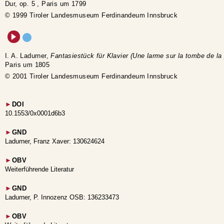
Dur, op. 5 , Paris um 1799
© 1999 Tiroler Landesmuseum Ferdinandeum Innsbruck
I. A. Ladurner,
Fantasiestück für Klavier (Une larme sur la tombe de la
Paris um 1805
© 2001 Tiroler Landesmuseum Ferdinandeum Innsbruck
►
DOI
10.1553/0x0001d6b3
►
GND
Ladurner, Franz Xaver: 130624624
►
OBV
Weiterführende Literatur
►
GND
Ladurner, P. Innozenz OSB: 136233473
►
OBV