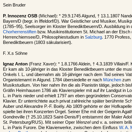
Sein Bruder
P. Innozenz OSB
(Michael): * 29.9.1745 Algund, † 13.1.1807 Nan
Bayern/D (begr. in Iffeldorf/D). War Geistlicher und Musiker, Mus
(1785–95), Seelsorger im Kloster Benediktbeuern/D. Ausbildung in
Chorherrenstiften
bzw. Musikinstitutionen St. Michael an der Etsch 
Herrenchiemsee/D, Philosophiestudium in
Salzburg
. 1770 Profess,
Benediktbeuern (1803 säkularisiert).
F. X.s Söhne
Ignaz Anton
(Franz Xaver): * 1.8.1766 Aldein, † 4.3.1839 Villain/
Er kam als 10-jähriger in das Kloster Benediktbeuern unter die mus
Onkels I. L. und übernahm als 16-jähriger nach dem Tod seines Vat
Organistenamt in Algund. 1784 übersiedelte er nach
München
zum P
Musikstudium. Von hier nahm ihn die als Pianistin tätige, jedoch bish
Gräfin Heimhausen 1786 als Klavierspieler mit auf ihr Landgut in Long
L. in Paris nieder und erhielt 1797 am eben gegründeten Conservato
Klavier. Er unterrichtete auch privat zahlreiche später berühmte Schü
Auber und Alexandre P.-F. Boëly. Ab 1809 gehörte er der Hofkapelle
spielte bei ihren Konzerten Orgel. Seiner Ehe mit der Geigerin Agat
Gondreville († 25.10.1823 Saint-Denis/F) entstammt der Maler Adol
St. Petersburg/RUS). Mit seiner Oper
Wenzel
und v. a. seinem bril
L. in Paris Furore. Die Klavierwerke, zwischen dem Einfluss
W. A. 