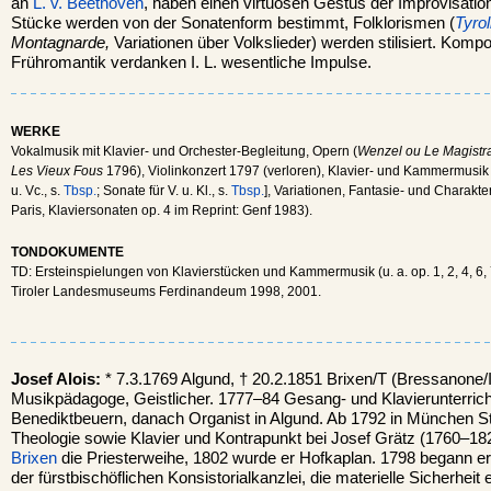
an
L. v. Beethoven
, haben einen virtuosen Gestus der Improvisati
Stücke werden von der Sonatenform bestimmt, Folklorismen (
Tyro
Montagnarde,
Variationen über Volkslieder) werden stilisiert. Komp
Frühromantik verdanken I. L. wesentliche Impulse.
WERKE
Vokalmusik mit Klavier- und Orchester-Begleitung, Opern (
Wenzel ou Le Magistr
Les Vieux Fous
1796), Violinkonzert 1797 (verloren), Klavier- und Kammermusik (
u. Vc., s.
Tbsp.
; Sonate für V. u. Kl., s.
Tbsp.
], Variationen, Fantasie- und Charakt
Paris, Klaviersonaten op. 4 im Reprint: Genf 1983).
TONDOKUMENTE
TD: Ersteinspielungen von Klavierstücken und Kammermusik (u. a. op. 1, 2, 4, 6, 7
Tiroler Landesmuseums Ferdinandeum 1998, 2001.
Josef Alois:
* 7.3.1769 Algund, † 20.2.1851 Brixen/T (Bressanone/I
Musikpädagoge, Geistlicher. 1777–84 Gesang- und Klavierunterricht
Benediktbeuern, danach Organist in Algund. Ab 1792 in München S
Theologie sowie Klavier und Kontrapunkt bei Josef Grätz (1760–182
Brixen
die Priesterweihe, 1802 wurde er Hofkaplan. 1798 begann er s
der fürstbischöflichen Konsistorialkanzlei, die materielle Sicherheit