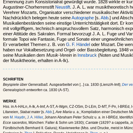
Ernennung zum Konsistorialrat gewürdigt wurde. 1828 wirkte er ku
Augustiner-Chorherrenstift
Neustift
. J. A. L. war musiktheoretisch h
Verehrer Mozarts, Organisator verschiedener musikalischer Aktivitä
Nachdrücklich belegen heute seine
Autographe
[s.
Abb
.] und Abschr
Musikalienbeständen seine einstige Unterrichtstätigkeit dort. Er kom
mit vollgriffigem, technisch anspruchsvollem Satz, harmonisch expr
einer Attitüde des Sakralen. Formal bevorzugt J. A. L. Fuge und Var
formale Topoi wie Fantasie, Fuge und Sonate einer ungewöhnliche
Er verarbeitet Themen z. B. von
G. F. Händel
oder Mozart. Die wen
haben nur Vokalbesetzung und Orgel- oder Bassbegleitung. 1848 v
seine Musikalien dem
Musik-Verein
in
Innsbruck
(Noten und Musikb
der Musiktheorie, erhalten in A-Ik).
SCHRIFTEN
Beyspiele über Generalbaß.
Ausgearbeitet von [...] ca. 1830 (Lienz/A-Imf);
Der ve
Genealogisch entworfen
ca. 1830 (A-ST).
WERKE
Hss. in A-HALn, A-Ik, A-Imf, A-ST, A-Wgm, CZ-OSm, D-LEm, D-MT, F-Pn, I-BREd, 
Litaneien,
Stabat mater
[s.
Abb.
],
Ave Maria
u. a.; Kompilation einer Deutschen 
von
M. Haydn
,
J. A. Hiller
, Johann Abraham Peter Schulz u. a. in I-BREd, Identifiz
Ecce sacerdos,
München: Falter & Sohn um 1830);
Cantate
(1829? a cappella, zu
Fürstbischofs Bernhard II. Galura); Klavierwerke (Mss. und Drucke, meist in Mü