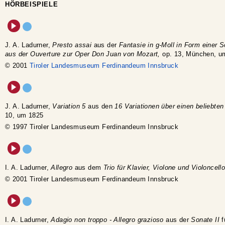
HÖRBEISPIELE
J. A. Ladurner,
Presto assai
aus der
Fantasie in g-Moll in Form einer 
aus der Ouverture zur Oper Don Juan von Mozart,
op. 13, München, u
© 2001
Tiroler Landesmuseum Ferdinandeum Innsbruck
J. A. Ladurner,
Variation 5
aus den
16 Variationen über einen beliebte
10, um 1825
© 1997 Tiroler Landesmuseum Ferdinandeum Innsbruck
I. A. Ladurner,
Allegro
aus dem
Trio für Klavier, Violone und Violoncell
© 2001 Tiroler Landesmuseum Ferdinandeum Innsbruck
I. A. Ladurner,
Adagio non troppo - Allegro grazioso
aus der
Sonate II
f