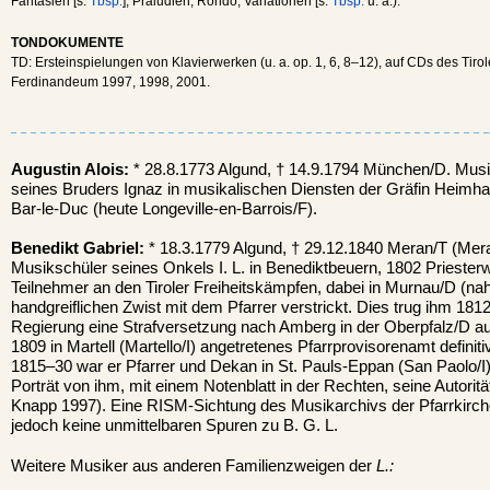
Fantasien [s.
Tbsp.
], Präludien, Rondo, Variationen [s.
Tbsp.
u. a.).
TONDOKUMENTE
TD: Ersteinspielungen von Klavierwerken (u. a. op. 1, 6, 8–12), auf CDs des Ti
Ferdinandeum 1997, 1998, 2001.
Augustin Alois:
* 28.8.1773 Algund, † 14.9.1794 München/D. Musi
seines Bruders Ignaz in musikalischen Diensten der Gräfin Heimhau
Bar-le-Duc (heute Longeville-en-Barrois/F).
Benedikt Gabriel:
* 18.3.1779 Algund, † 29.12.1840 Meran/T (Meran
Musikschüler seines Onkels I. L. in Benediktbeuern, 1802 Priesterwe
Teilnehmer an den Tiroler Freiheitskämpfen, dabei in Murnau/D (na
handgreiflichen Zwist mit dem Pfarrer verstrickt. Dies trug ihm 18
Regierung eine Strafversetzung nach Amberg in der Oberpfalz/D auf 
1809 in Martell (Martello/I) angetretenes Pfarrprovisorenamt definitiv
1815–30 war er Pfarrer und Dekan in St. Pauls-Eppan (San Paolo/I).
Porträt von ihm, mit einem Notenblatt in der Rechten, seine Autorität
Knapp 1997). Eine RISM-Sichtung des Musikarchivs der Pfarrkirch
jedoch keine unmittelbaren Spuren zu B. G. L.
Weitere Musiker aus anderen Familienzweigen der
L.: