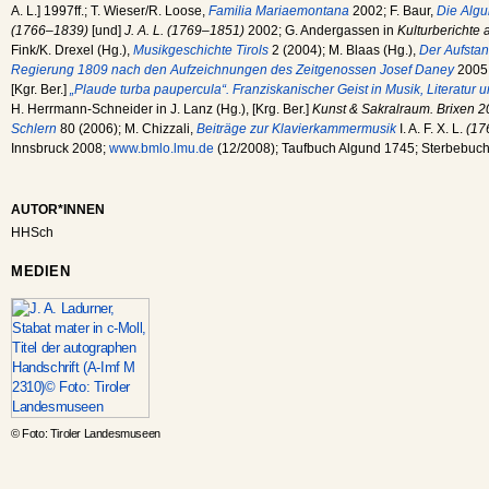
A. L.] 1997ff.; T. Wieser/R. Loose,
Familia Mariaemontana
2002; F. Baur,
Die Alg
(1766–1839)
[und]
J. A. L. (1769–1851)
2002; G. Andergassen in
Kulturberichte 
Fink/K. Drexel (Hg.),
Musikgeschichte Tirols
2 (2004); M. Blaas (Hg.),
Der Aufstan
Regierung 1809 nach den Aufzeichnungen des Zeitgenossen Josef Daney
2005;
[Kgr. Ber.]
„Plaude turba paupercula“. Franziskanischer Geist in Musik, Literatur 
H. Herrmann-Schneider in J. Lanz (Hg.), [Krg. Ber.]
Kunst & Sakralraum. Brixen 
Schlern
80 (2006); M. Chizzali,
Beiträge zur Klavierkammermusik
I. A. F. X. L.
(17
Innsbruck 2008;
www.bmlo.lmu.de
(12/2008); Taufbuch Algund 1745; Sterbebuch
AUTOR*INNEN
HHSch
MEDIEN
© Foto: Tiroler Landesmuseen