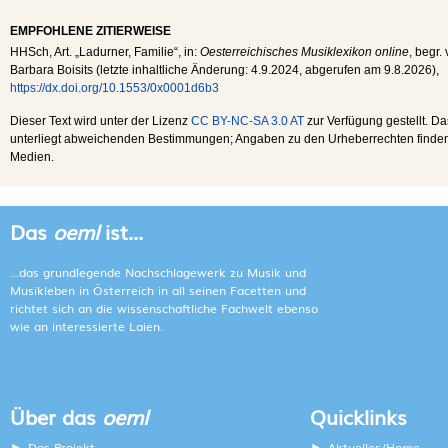
EMPFOHLENE ZITIERWEISE
HHSch
, Art. „Ladurner, Familie“, in:
Oesterreichisches Musiklexikon online
, begr.
Barbara Boisits (letzte inhaltliche Änderung:
4.9.2024
, abgerufen am
9.8.2026
),
https://dx.doi.org/10.1553/0x0001d6b3
Dieser Text wird unter der Lizenz
CC BY-NC-SA 3.0 AT
zur Verfügung gestellt. Da
unterliegt abweichenden Bestimmungen; Angaben zu den Urheberrechten finden s
Medien.
Das
oeml
ist...
...das grundlegende Nachschlagewerk zu Musik und
Musikleben in Österreich in all seinen Facetten und
richtet sich an die wissenschaftliche Fachwelt ebenso
wie an interessierte Laien.
Über das
oeml
Quicklinks
Das Projekt
Aktuelles/Home