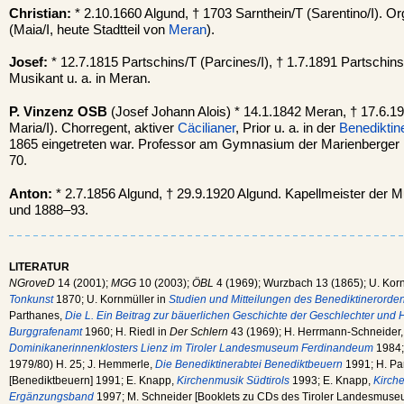
Christian:
* 2.10.1660 Algund, † 1703 Sarnthein/T (Sarentino/I). Or
(Maia/I, heute Stadtteil von
Meran
).
Josef:
* 12.7.1815 Partschins/T (Parcines/I), † 1.7.1891 Partschins
Musikant u. a. in Meran.
P. Vinzenz OSB
(Josef Johann Alois) * 14.1.1842 Meran, † 17.6.1
Maria/I). Chorregent, aktiver
Cäcilianer
, Prior u. a. in der
Benediktin
1865 eingetreten war. Professor am Gymnasium der Marienberger 
70.
Anton:
* 2.7.1856 Algund, † 29.9.1920 Algund. Kapellmeister der 
und 1888–93.
LITERATUR
NGroveD
14 (2001);
MGG
10 (2003);
ÖBL
4 (1969); Wurzbach 13 (1865); U. Kor
Tonkunst
1870; U. Kornmüller in
Studien und Mitteilungen des Benediktinerorde
Parthanes,
Die L. Ein Beitrag zur bäuerlichen Geschichte der Geschlechter und
Burggrafenamt
1960; H. Riedl in
Der Schlern
43 (1969); H. Herrmann-Schneider
Dominikanerinnenklosters Lienz im Tiroler Landesmuseum Ferdinandeum
1984;
1979/80) H. 25; J. Hemmerle,
Die Benediktinerabtei Benediktbeuern
1991; H. Pa
[Benediktbeuern] 1991; E. Knapp,
Kirchenmusik Südtirols
1993; E. Knapp,
Kirche
Ergänzungsband
1997; M. Schneider [Booklets zu CDs des Tiroler Landesmuseum