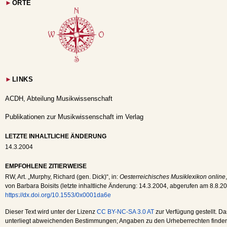
►
ORTE
►
LINKS
ACDH, Abteilung Musikwissenschaft
Publikationen zur Musikwissenschaft im Verlag
LETZTE INHALTLICHE ÄNDERUNG
14.3.2004
EMPFOHLENE ZITIERWEISE
RW
, Art. „Murphy, Richard (gen. Dick)“, in:
Oesterreichisches Musiklexikon online
von Barbara Boisits (letzte inhaltliche Änderung:
14.3.2004
, abgerufen am
8.8.2
https://dx.doi.org/10.1553/0x0001da6e
Dieser Text wird unter der Lizenz
CC BY-NC-SA 3.0 AT
zur Verfügung gestellt. Da
unterliegt abweichenden Bestimmungen; Angaben zu den Urheberrechten finden s