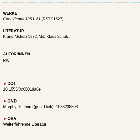
WERKE
Cool Vienna 1953–61
(RST 91527).
LITERATUR
Kraner/Schulz 1972; Mitt. Klaus Schulz.
AUTOR*INNEN
RW
►
DOI
10.1553/0x0001da6e
►
GND
Murphy, Richard (gen. Dick): 1038238803
►
OBV
Weiterführende Literatur