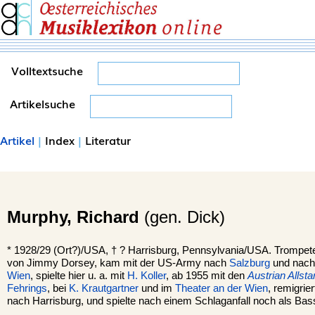
Volltextsuche
Artikelsuche
Artikel
|
Index
|
Literatur
Murphy,
Richard
(gen. Dick)
*
1928/29 (Ort?)/USA, †
?
Harrisburg
, Pennsylvania/USA. Trompeter.
von Jimmy Dorsey, kam mit der US-Army nach
Salzburg
und nach
Wien
, spielte hier u. a. mit
H. Koller
, ab 1955 mit den
Austrian Allsta
Fehrings
, bei
K. Krautgartner
und im
Theater an der Wien
, remigrie
nach Harrisburg, und spielte nach einem Schlaganfall noch als Bassis