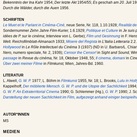
Bekenntnis der Ina Kahr
1954;
Der letzte Akt
1954/55;
Es geschah am 20. Juli
19
Durch die Wälder, durch die Auen
1956.
SCHRIFTEN
Le Muet et le Parlant in Cinéma-Ciné,
neue Serie, Nr. 118, 1.10.1928;
Realität de
Sondernummer
Zehn Jahre Film-Kurier,
1.6.1929;
Politique et Culture
in
Je suis 
idées de P. sur le cinéma
; Interview von L. Gerbe);
Film und Gesinnung
in F. Hens
Welt. Reichsfilmblatt-Almanach
1933;
Misere del Regista
in
L’Italia Letteraria
2.2
Hollywood
in
Le Rôle Intellectuel du Cinéma
3 (1937) (ND in U. Barbaro/L. Chiar
Nero,
numero speciale, Nr. 2, 1939);
Censor the Censor!
in
Sight and Sound,
Win
passage
in
Revue du cinéma,
Nr. 18, Oktober 1948, 55;
Il cinema, domani
in
Cin
Über zwei meiner Filme
in
Filmkunst,
Wien, Jahres-Bd. 1960.
LITERATUR
L. Atwell,
G. W. P.
1977; L. Böhm in
Filmkunst
1955, Nr. 18; L. Brooks,
Lulu in Hol
Kappelhoff,
Der möblierte Mensch. G. W. P. und die Utopie der Sachlichkeit
1994;
G. W. P. An Extraterritorial Cinema
1990; G. Schlemmer (Hg.),
G. W. P.
1990; J. S
Darstellung der neuen Sachlichkeit im Film, aufgezeigt anhand einiger beispielha
AUTOR*INNEN
MS
MEDIEN