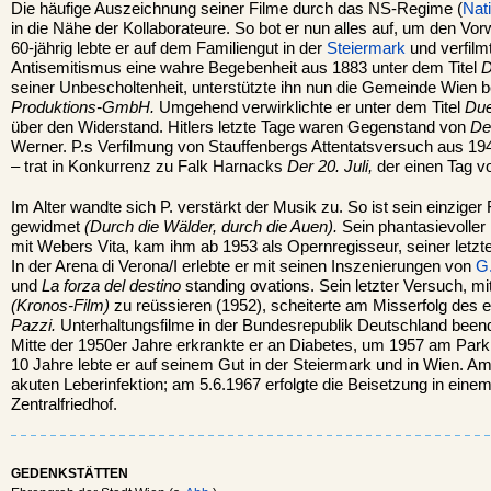
Die häufige Auszeichnung seiner Filme durch das NS-Regime (
Nat
in die Nähe der Kollaborateure. So bot er nun alles auf, um den Vor
60-jährig lebte er auf dem Familiengut in der
Steiermark
und verfil
Antisemitismus eine wahre Begebenheit aus 1883 unter dem Titel
D
seiner Unbescholtenheit, unterstützte ihn nun die Gemeinde Wien 
Produktions-GmbH.
Umgehend verwirklichte er unter dem Titel
Due
über den Widerstand. Hitlers letzte Tage waren Gegenstand von
Der
Werner. P.s Verfilmung von Stauffenbergs Attentatsversuch aus 19
– trat in Konkurrenz zu Falk Harnacks
Der 20. Juli,
der einen Tag vo
Im Alter wandte sich P. verstärkt der Musik zu. So ist sein einziger
gewidmet
(Durch die Wälder, durch die Auen).
Sein phantasievoller
mit Webers Vita, kam ihm ab 1953 als Opernregisseur, seiner letzt
In der Arena di Verona/I erlebte er mit seinen Inszenierungen von
G.
und
La forza del destino
standing ovations. Sein letzter Versuch, mi
(Kronos-Film)
zu reüssieren (1952), scheiterte am Misserfolg des
Pazzi.
Unterhaltungsfilme in der Bundesrepublik Deutschland beend
Mitte der 1950er Jahre erkrankte er an Diabetes, um 1957 am Park
10 Jahre lebte er auf seinem Gut in der Steiermark und in Wien. Am
akuten Leberinfektion; am 5.6.1967 erfolgte die Beisetzung in ein
Zentralfriedhof.
GEDENKSTÄTTEN