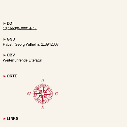
►
DOI
10.1553/0x0001dc1c
►
GND
Pabst, Georg Wilhelm: 118942387
►
OBV
Weiterführende Literatur
►
ORTE
►
LINKS