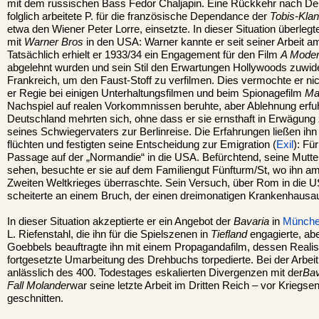
mit dem russischen Bass Fedor Chaljapin. Eine Rückkehr nach De
folglich arbeitete P. für die französische Dependance der
Tobis-Klan
etwa den Wiener Peter Lorre, einsetzte. In dieser Situation überle
mit
Warner Bros
in den USA: Warner kannte er seit seiner Arbeit 
Tatsächlich erhielt er 1933/34 ein Engagement für den Film
A Moder
abgelehnt wurden und sein Stil den Erwartungen Hollywoods zuwider
Frankreich, um den Faust-Stoff zu verfilmen. Dies vermochte er nich
er Regie bei einigen Unterhaltungsfilmen und beim Spionagefilm
Ma
Nachspiel auf realen Vorkommnissen beruhte, aber Ablehnung erfu
Deutschland mehrten sich, ohne dass er sie ernsthaft in Erwägung
seines Schwiegervaters zur Berlinreise. Die Erfahrungen ließen 
flüchten und festigten seine Entscheidung zur Emigration (
Exil
): Fü
Passage auf der „Normandie“ in die USA. Befürchtend, seine Mutter 
sehen, besuchte er sie auf dem Familiengut Fünfturm/St, wo ihn a
Zweiten Weltkrieges überraschte. Sein Versuch, über Rom in die
scheiterte an einem Bruch, der einen dreimonatigen Krankenhausa
In dieser Situation akzeptierte er ein Angebot der
Bavaria
in
Münch
L. Riefenstahl, die ihn für die Spielszenen in
Tiefland
engagierte, ab
Goebbels beauftragte ihn mit einem Propagandafilm, dessen Realisi
fortgesetzte Umarbeitung des Drehbuchs torpedierte. Bei der Arbe
anlässlich des 400. Todestages eskalierten Divergenzen mit der
Bav
Fall Molander
war seine letzte Arbeit im Dritten Reich – vor Kriegse
geschnitten.