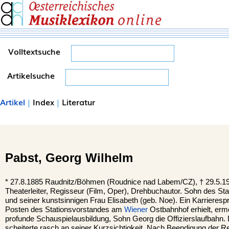
Volltextsuche
Artikelsuche
Artikel
|
Index
|
Literatur
Pabst,
Georg Wilhelm
*
27.8.1885
Raudnitz
/Böhmen (Roudnice nad Labem/CZ), †
29.5.1
Theaterleiter, Regisseur (Film, Oper), Drehbuchautor. Sohn des St
und seiner kunstsinnigen Frau Elisabeth (geb. Noe). Ein Karrieresp
Posten des Stationsvorstandes am
Wiener
Ostbahnhof erhielt, ermö
profunde Schauspielausbildung, Sohn Georg die Offizierslaufbahn
scheiterte rasch an seiner Kurzsichtigkeit. Nach Beendigung der Re