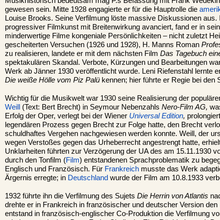
Musikhistorisch bedeutsam mag P.s Befassung mit Frank Wedeki
gewesen sein. Mitte 1928 engagierte er für die Hauptrolle die
ameri
Louise Brooks. Seine Verfilmung löste massive Diskussionen aus. 
progressiver Filmkunst mit Breitenwirkung avanciert, fand er in s
minderwertige Filme kongeniale Persönlichkeiten – nicht zuletzt H
gescheiterten Versuchen (1926 und 1928), H. Manns Roman
Profe
zu realisieren, landete er mit dem nächsten Film
Das Tagebuch eine
spektakulären Skandal. Verbote, Kürzungen und Bearbeitungen ware
Werk ab Jänner 1930 veröffentlicht wurde. Leni Riefenstahl lernte e
Die weiße Hölle vom Piz Palü
kennen; hier führte er Regie bei den 
Wichtig für die Musikwelt war 1930 seine Realisierung der populär
Weill
(Text: Bert Brecht) in Seymour Nebenzahls
Nero-Film AG,
was
Erfolg der Oper, verlegt bei der Wiener
Universal Edition
,
prolongier
legendären Prozess gegen Brecht zur Folge hatte, den Brecht verlo
schuldhaftes Vergehen nachgewiesen werden konnte. Weill, der urs
wegen Verstoßes gegen das Urheberrecht angestrengt hatte, erhielt
Unklarheiten führten zur Verzögerung der UA des am 15.11.1930 vo
durch den Tonfilm (
Film
) entstandenen Sprachproblematik zu begegn
Englisch und Französisch. Für
Frankreich
musste das Werk adaptier
Ärgernis erregte; in
Deutschland
wurde der Film am 10.8.1933 verb
1932 führte ihn die Verfilmung des Sujets
Die Herrin von Atlantis
nac
drehte er in Frankreich in französischer und deutscher Version den
entstand in französisch-englischer Co-Produktion die Verfilmung v