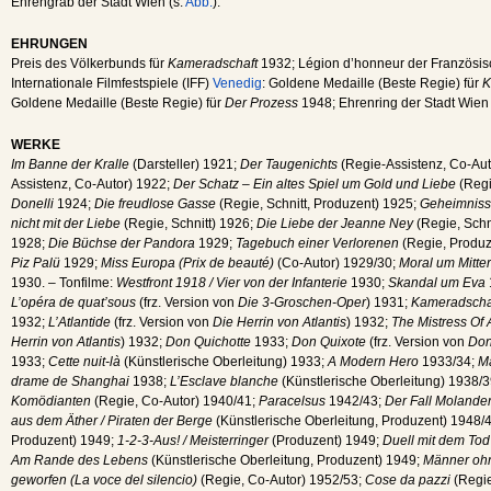
Ehrengrab der Stadt Wien (s.
Abb.
).
EHRUNGEN
Preis des Völkerbunds für
Kameradschaft
1932; Légion d’honneur der Französis
Internationale Filmfestspiele (IFF)
Venedig
: Goldene Medaille (Beste Regie) für
K
Goldene Medaille (Beste Regie) für
Der Prozess
1948; Ehrenring der Stadt Wien
WERKE
Im Banne der Kralle
(Darsteller) 1921;
Der Taugenichts
(Regie-Assistenz, Co-Aut
Assistenz, Co-Autor) 1922;
Der Schatz – Ein altes Spiel um Gold und Liebe
(Regi
Donelli
1924;
Die freudlose Gasse
(Regie, Schnitt, Produzent) 1925;
Geheimniss
nicht mit der Liebe
(Regie, Schnitt) 1926;
Die Liebe der Jeanne Ney
(Regie, Schn
1928;
Die Büchse der Pandora
1929;
Tagebuch einer Verlorenen
(Regie, Produz
Piz Palü
1929;
Miss Europa (Prix de beauté)
(Co-Autor) 1929/30;
Moral um Mitte
1930. – Tonfilme:
Westfront 1918 / Vier von der Infanterie
1930;
Skandal um Eva
L’opéra de quat’sous
(frz. Version von
Die 3-Groschen-Oper
) 1931;
Kameradscha
1932;
L’Atlantide
(frz. Version von
Die Herrin von Atlantis
) 1932;
The Mistress Of A
Herrin von Atlantis
) 1932;
Don Quichotte
1933;
Don Quixote
(frz. Version von
Don
1933;
Cette nuit-là
(Künstlerische Oberleitung) 1933;
A Modern Hero
1933/34;
M
drame de Shanghai
1938;
L’Esclave blanche
(Künstlerische Oberleitung) 1938/
Komödianten
(Regie, Co-Autor) 1940/41;
Paracelsus
1942/43;
Der Fall Molande
aus dem Äther / Piraten der Berge
(Künstlerische Oberleitung, Produzent) 1948/
Produzent) 1949;
1-2-3-Aus! / Meisterringer
(Produzent) 1949;
Duell mit dem Tod
Am Rande des Lebens
(Künstlerische Oberleitung, Produzent) 1949;
Männer ohn
geworfen (La voce del silencio)
(Regie, Co-Autor) 1952/53;
Cose da pazzi
(Regie