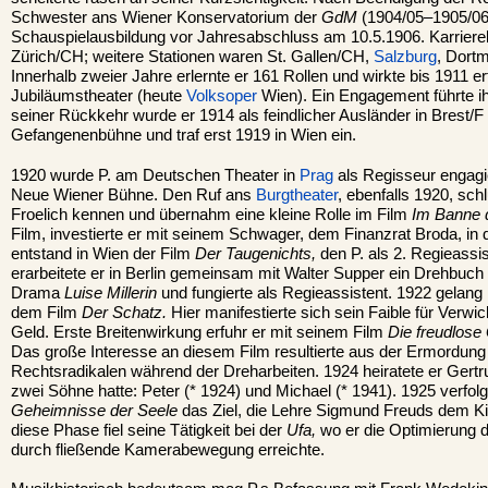
Schwester ans Wiener Konservatorium der
GdM
(1904/05–1905/06
Schauspielausbildung vor Jahresabschluss am 10.5.1906. Karriere
Zürich/CH; weitere Stationen waren St. Gallen/CH,
Salzburg
, Dort
Innerhalb zweier Jahre erlernte er 161 Rollen und wirkte bis 1911 e
Jubiläumstheater (heute
Volksoper
Wien). Ein Engagement führte 
seiner Rückkehr wurde er 1914 als feindlicher Ausländer in Brest/F i
Gefangenenbühne und traf erst 1919 in Wien ein.
1920 wurde P. am Deutschen Theater in
Prag
als Regisseur engagier
Neue Wiener Bühne. Den Ruf ans
Burgtheater
, ebenfalls 1920, schl
Froelich kennen und übernahm eine kleine Rolle im Film
Im Banne d
Film, investierte er mit seinem Schwager, dem Finanzrat Broda, in 
entstand in Wien der Film
Der Taugenichts,
den P. als 2. Regieassis
erarbeitete er in Berlin gemeinsam mit Walter Supper ein Drehbuch 
Drama
Luise Millerin
und fungierte als Regieassistent. 1922 gelang
dem Film
Der Schatz.
Hier manifestierte sich sein Faible für Verw
Geld. Erste Breitenwirkung erfuhr er mit seinem Film
Die freudlose
Das große Interesse an diesem Film resultierte aus der Ermordung
Rechtsradikalen während der Dreharbeiten. 1924 heiratete er Gertr
zwei Söhne hatte: Peter (* 1924) und Michael (* 1941). 1925 verfol
Geheimnisse der Seele
das Ziel, die Lehre Sigmund Freuds dem Kin
diese Phase fiel seine Tätigkeit bei der
Ufa,
wo er die Optimierung
durch fließende Kamerabewegung erreichte.