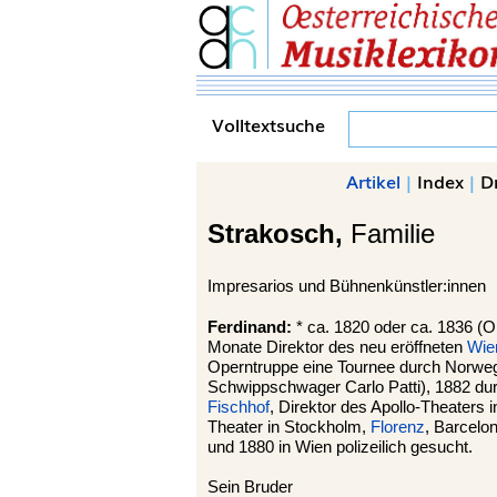
Volltextsuche
Artikel
|
Index
|
D
Strakosch,
Familie
Impresarios und Bühnenkünstler:innen
Ferdinand:
* ca. 1820 oder ca. 1836 (O
Monate Direktor des neu eröffneten
Wie
Operntruppe eine Tournee durch Norweg
Schwippschwager Carlo Patti), 1882 du
Fischhof
, Direktor des Apollo-Theaters
Theater in Stockholm,
Florenz
, Barcelon
und 1880 in Wien polizeilich gesucht.
Sein Bruder