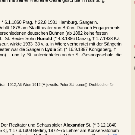
sam mit seiner Frau eine Gesangsschule in Hamburg.
: * 6.1.1860 Prag, † 22.8.1931 Hamburg. Sängerin.
Debüt 1878 am Stadttheater von Brünn. Danach Engagements
verschiedenen deutschen Bühnen (ab 1882 keine festen
L. St. Beider Sohn
Hunold
(* 4.3.1886 Danzig, † 1.7.1938 KZ
r, wirkte 1933–38 v. a. in Wien; verheiratet mit der Sängerin
ester war die Sängerin
Lydia
St. (* 16.9.1887 Königsberg, †
nn). I. und Ly. St. unterrichteten an der St.-Gesangsschule, die
alistin 1912, Alt-Wien 1912 [M jeweils: Peter Scheuren]); Drehbücher für
. Der Rezitator und Schauspieler
Alexander
St. (* 3.12.1840
K], † 17.9.1909 Berlin), 1872–75 Lehrer am Konservatorium