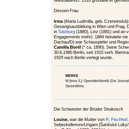
Wiesbaden/D. 1910 gründete er gemein
Dessen Frau
Irma
(Maria Ludmilla, geb. Czerwinská)
Gesangsausbildung in Wien und Prag, 
in
Salzburg
(1880), Linz (1881) und an 
Engagements mehr). 1884 heiratete sie 
Dachau/D) war Schauspieler und Regisseu
Camilla Borél
(* ca. 1890). Seine Schw
30.6.1980 Berlin, seit 1915 verh. Bierma
1929 nach Berlin verlegt wurde.
WERKE
W [Irma S.]: Operettenlibretti (Die Journ
Stummfilme.
Die Schwester der Brüder Strakosch
Louise,
war die Mutter von
R. Fischhof
Sebeskellemes/Ungarn [Šarišské Lúky/S