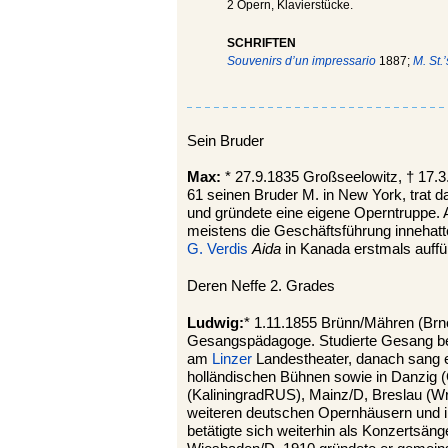
2 Opern, Klavierstücke.
SCHRIFTEN
Souvenirs d’un impressario
1887;
M. St
Sein Bruder
Max:
* 27.9.1835 Großseelowitz, † 17.3
61 seinen Bruder M. in New York, trat 
und gründete eine eigene Operntruppe. 
meistens die Geschäftsführung innehatte
G. Verdis
Aida
in Kanada erstmals auffü
Deren Neffe 2. Grades
Ludwig:
* 1.11.1855 Brünn/Mähren (Br
Gesangspädagoge. Studierte Gesang bei
am
Linzer
Landestheater, danach sang e
holländischen Bühnen sowie in Danzig
(KaliningradRUS), Mainz/D, Breslau (Wr
weiteren deutschen Opernhäusern und i
betätigte sich weiterhin als Konzertsän