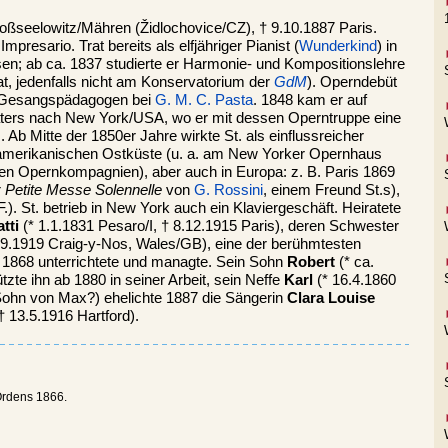
oßseelowitz/Mähren (Židlochovice/CZ), † 9.10.1887 Paris.
resario. Trat bereits als elfjähriger Pianist (
Wunderkind
) in
n; ab ca. 1837 studierte er Harmonie- und Kompositionslehre
t, jedenfalls nicht am Konservatorium der
GdM
). Operndebüt
m Gesangspädagogen bei
G. M. C. Pasta
. 1848 kam er auf
ters nach New York/USA, wo er mit dessen Operntruppe eine
Ab Mitte der 1850er Jahre wirkte St. als einflussreicher
 amerikanischen Ostküste (u. a. am New Yorker Opernhaus
n Opernkompagnien), aber auch in Europa: z. B. Paris 1869
r
Petite Messe Solennelle
von
G. Rossini
, einem Freund St.s),
. St. betrieb in New York auch ein Klaviergeschäft. Heiratete
tti
(* 1.1.1831 Pesaro/I, † 8.12.1915 Paris), deren Schwester
.9.1919 Craig-y-Nos, Wales/GB), eine der berühmtesten
is 1868 unterrichtete und managte. Sein Sohn
Robert
(* ca.
tzte ihn ab 1880 in seiner Arbeit, sein Neffe
Karl
(* 16.4.1860
Sohn von Max?) ehelichte 1887 die Sängerin
Clara Louise
 13.5.1916 Hartford).
Ordens 1866.