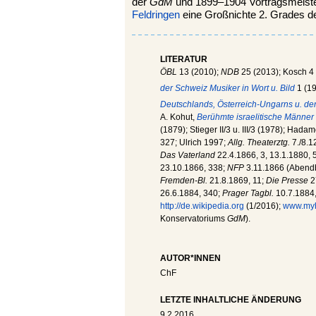
der
GdM
und 1899–1904 Vortragsmeiste
Feldringen
eine Großnichte 2. Grades de
LITERATUR
ÖBL
13 (2010);
NDB
25 (2013); Kosch 4
der Schweiz Musiker in Wort u. Bild
1 (19
Deutschlands, Österreich-Ungarns u. der S
A. Kohut,
Berühmte israelitische Männer
(1879); Stieger II/3 u. III/3 (1978); Hada
327; Ulrich 1997;
Allg. Theaterztg.
7./8.1
Das Vaterland
22.4.1866, 3, 13.1.1880, 
23.10.1866, 338;
NFP
3.11.1866 (Abendbl
Fremden-Bl.
21.8.1869, 11;
Die Presse
2
26.6.1884, 340;
Prager Tagbl.
10.7.1884,
http://de.wikipedia.org
(1/2016);
www.myh
Konservatoriums
GdM
).
AUTOR*INNEN
ChF
LETZTE INHALTLICHE ÄNDERUNG
9.2.2016