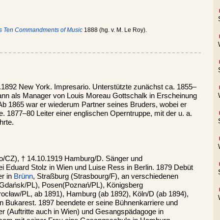
.’s Ten Commandments of Music
1888 (hg. v. M. Le Roy).
.1892 New York. Impresario. Unterstützte zunächst ca. 1855–
dann als Manager von Louis Moreau Gottschalk in Erscheinung
Ab 1865 war er wiederum Partner seines Bruders, wobei er
. 1877–80 Leiter einer englischen Operntruppe, mit der u. a.
hrte.
no/CZ), † 14.10.1919 Hamburg/D. Sänger und
 Eduard Stolz in Wien und Luise Ress in Berlin. 1879 Debüt
r in
Brünn
, Straßburg (Strasbourg/F), an verschiedenen
 (Gdańsk/PL), Posen(Poznań/PL), Königsberg
ocław/PL, ab 1891), Hamburg (ab 1892), Köln/D (ab 1894),
n Bukarest. 1897 beendete er seine Bühnenkarriere und
ger (Auftritte auch in Wien) und Gesangspädagoge in