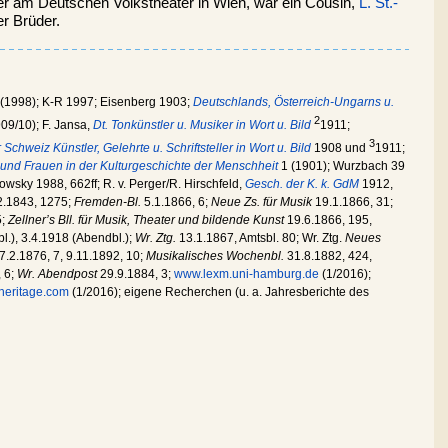
r am Deutschen Volkstheater in Wien, war ein Cousin,
L. St.-
r Brüder.
 (1998); K-R 1997; Eisenberg 1903;
Deutschlands, Österreich-Ungarns u.
2
09/10); F. Jansa,
Dt. Tonkünstler u. Musiker in Wort u. Bild
1911;
3
chweiz Künstler, Gelehrte u. Schriftsteller in Wort u. Bild
1908 und
1911;
 und Frauen in der Kulturgeschichte der Menschheit
1 (1901); Wurzbach 39
mowsky 1988, 662ff; R. v. Perger/R. Hirschfeld,
Gesch. der K. k. GdM
1912,
2.1843, 1275;
Fremden-Bl.
5.1.1866, 6;
Neue Zs. für Musik
19.1.1866, 31;
5;
Zellner’s Bll. für Musik, Theater und bildende Kunst
19.6.1866, 195,
.), 3.4.1918 (Abendbl.);
Wr. Ztg.
13.1.1867, Amtsbl. 80; Wr. Ztg.
Neues
7.2.1876, 7, 9.11.1892, 10;
Musikalisches Wochenbl.
31.8.1882, 424,
 6;
Wr. Abendpost
29.9.1884, 3;
www.lexm.uni-hamburg.de
(1/2016);
eritage.com
(1/2016); eigene Recherchen (u. a. Jahresberichte des