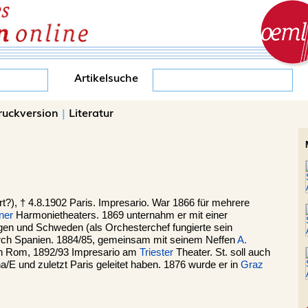
Artikelsuche
ruckversion
|
Literatur
rt?), † 4.8.1902 Paris. Impresario. War 1866 für mehrere
ner
Harmonietheaters. 1869 unternahm er mit einer
en und Schweden (als Orchesterchef fungierte sein
rch Spanien. 1884/85, gemeinsam mit seinem Neffen
A.
 in Rom, 1892/93 Impresario am
Triester
Theater. St. soll auch
a/E und zuletzt Paris geleitet haben. 1876 wurde er in
Graz