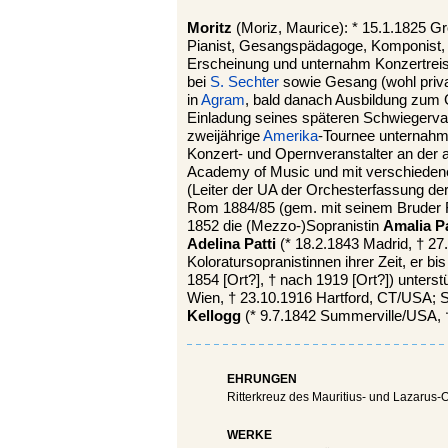
Moritz
(Moriz, Maurice): * 15.1.1825 Gr
Pianist, Gesangspädagoge, Komponist, Imp
Erscheinung und unternahm Konzertreise
bei
S. Sechter
sowie Gesang (wohl priva
in
Agram
, bald danach Ausbildung zu
Einladung seines späteren Schwiegerva
zweijährige
Amerika
-Tournee unternahm. 
Konzert- und Opernveranstalter an der
Academy of Music und mit verschiedene
(Leiter der UA der Orchesterfassung de
Rom 1884/85 (gem. mit seinem Bruder F.)
1852 die (Mezzo-)Sopranistin
Amalia Pa
Adelina Patti
(* 18.2.1843 Madrid, † 27
Koloratursopranistinnen ihrer Zeit, er b
1854 [Ort?], † nach 1919 [Ort?]) unterstü
Wien, † 23.10.1916 Hartford, CT/USA; 
Kellogg
(* 9.7.1842 Summerville/USA, †
EHRUNGEN
Ritterkreuz des Mauritius- und Lazarus-
WERKE