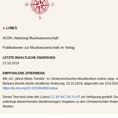
►
LINKS
ACDH, Abteilung Musikwissenschaft
Publikationen zur Musikwissenschaft im Verlag
LETZTE INHALTLICHE ÄNDERUNG
23.10.2019
EMPFOHLENE ZITIERWEISE
MK
, Art. „Wiest (Wist), Familie“, in:
Oesterreichisches Musiklexikon online
, begr. 
Barbara Boisits (letzte inhaltliche Änderung:
23.10.2019
, abgerufen am
10.8.202
https://dx.doi.org/10.1553/0x0001e6ea
Dieser Text wird unter der Lizenz
CC BY-NC-SA 3.0 AT
zur Verfügung gestellt. Da
unterliegt abweichenden Bestimmungen; Angaben zu den Urheberrechten finden s
Medien.