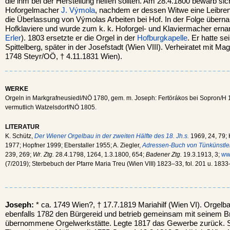
die ihm bei der Herstellung helfen sollten. Am 28.4.1800 bewarb si
Hoforgelmacher
J. Výmola
, nachdem er dessen Witwe eine Leibren
die Überlassung von Výmolas Arbeiten bei Hof. In der Folge übern
Hofklaviere und wurde zum k. k. Hoforgel- und Klaviermacher erna
Erler
). 1803 ersetzte er die Orgel in der
Hofburgkapelle
. Er hatte s
Spittelberg, später in der Josefstadt (Wien VIII). Verheiratet mit Ma
1748 Steyr/OÖ, † 4.11.1831 Wien).
WERKE
Orgeln in Markgrafneusiedl/NÖ 1780, gem. m. Joseph: Fertörákos bei Sopron/H 
vermutlich Watzelsdorf/NÖ 1805.
LITERATUR
K. Schütz,
Der Wiener Orgelbau in der zweiten Hälfte des 18. Jh.s.
1969, 24, 79; 
1977; Hopfner 1999; Eberstaller 1955; A. Ziegler,
Adressen-Buch von Tünkünstler
239, 269;
Wr. Ztg.
28.4.1798, 1264, 1.3.1800, 654;
Badener Ztg.
19.3.1913, 3;
ww
(7/2019); Sterbebuch der Pfarre Maria Treu (Wien VIII) 1823–33, fol. 201 u. 1833–
Joseph:
* ca. 1749 Wien?, † 17.7.1819 Mariahilf (Wien VI). Orgelbau
ebenfalls 1782 den Bürgereid und betrieb gemeinsam mit seinem B
übernommene Orgelwerkstätte. Legte 1817 das Gewerbe zurück. Sei