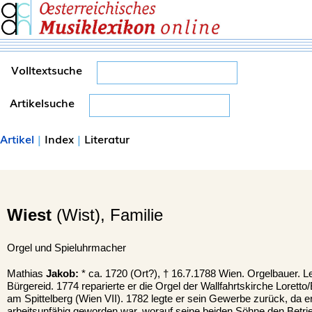
Volltextsuche
Artikelsuche
Artikel
|
Index
|
Literatur
Wiest
(Wist), Familie
Orgel und Spieluhrmacher
Mathias
Jakob:
* ca. 1720 (Ort?), † 16.7.1788 Wien. Orgelbauer. L
Bürgereid. 1774 reparierte er die Orgel der Wallfahrtskirche Loretto/
am Spittelberg (Wien VII). 1782 legte er sein Gewerbe zurück, da 
arbeitsunfähig geworden war, worauf seine beiden Söhne den Betr