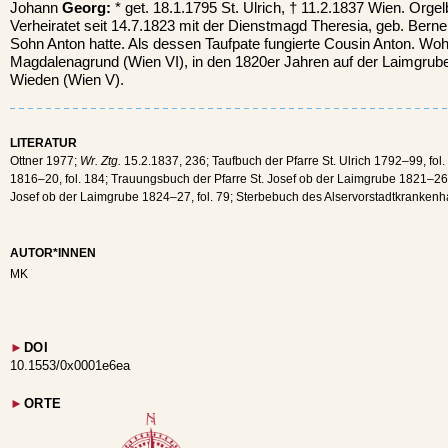
Johann
Georg:
* get. 18.1.1795 St. Ulrich, † 11.2.1837 Wien. Org
Verheiratet seit 14.7.1823 mit der Dienstmagd Theresia, geb. Berner
Sohn Anton hatte. Als dessen Taufpate fungierte Cousin Anton. Wo
Magdalenagrund (Wien VI), in den 1820er Jahren auf der Laimgrube
Wieden (Wien V).
LITERATUR
Ottner 1977;
Wr. Ztg.
15.2.1837, 236; Taufbuch der Pfarre St. Ulrich 1792–99, fol.
1816–20, fol. 184; Trauungsbuch der Pfarre St. Josef ob der Laimgrube 1821–26, f
Josef ob der Laimgrube 1824–27, fol. 79; Sterbebuch des Alservorstadtkrankenha
AUTOR*INNEN
MK
►
DOI
10.1553/0x0001e6ea
►
ORTE