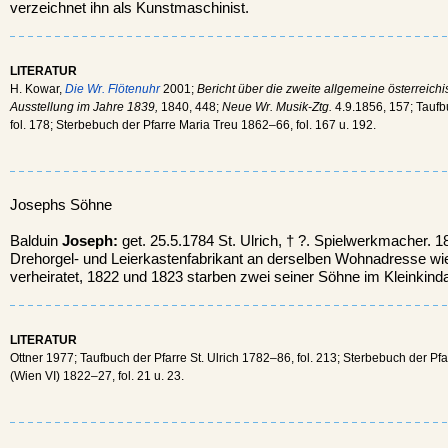
verzeichnet ihn als Kunstmaschinist.
LITERATUR
H. Kowar,
Die Wr. Flötenuhr
2001;
Bericht über die zweite allgemeine österreic
Ausstellung im Jahre 1839,
1840, 448;
Neue Wr. Musik-Ztg.
4.9.1856, 157; Taufbu
fol. 178; Sterbebuch der Pfarre Maria Treu 1862–66, fol. 167 u. 192.
Josephs Söhne
Balduin
Joseph:
get. 25.5.1784 St. Ulrich, † ?. Spielwerkmacher. 
Drehorgel- und Leierkastenfabrikant an derselben Wohnadresse wi
verheiratet, 1822 und 1823 starben zwei seiner Söhne im Kleinkindal
LITERATUR
Ottner 1977; Taufbuch der Pfarre St. Ulrich 1782–86, fol. 213; Sterbebuch der Pf
(Wien VI) 1822–27, fol. 21 u. 23.