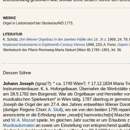
WERKE
Orgel in Leitzersdorf bei Stockerau/NÖ 1775.
LITERATUR
K. Schütz,
Der Wiener Orgelbau in der zweiten Hälfte des 18. Jh.s.
1969, 24, 79;
Keyboard Instruments in Eigtheenth-Century Vienna
1998, 220; A. Forer,
Orgeln i
Sterbebuch der Pfarre Rennweg-Maria Geburt (Wien III) 1785–1801, fol. 38.
Dessen Söhne
Johann Joseph
(Ignaz?): * ca. 1749 Wien?, † 17.12.1834 Maria Tre
Instrumentenbauer. K. k. Hoforgelbauer. Übernahm die Werkstätte s
am 28.9.1782 den Bürgereid. War als Orgelbauer und Hersteller v
musikalischen Spielwerken“ in Wien tätig. 1787 übertrug er gemei
Joseph die Orgel der am 27.4. des Jahres entweihten Wiener Doro
(dortiger Regens Chori:
A. Stoll
), wo sie von den beiden 1795 repari
annoncierte er die Erfindung einer „neue[n] harmonische[n] Maschi
und
W. A. Mozart
spiele. Im gleichen Jahr suchte er um Erlaubnis z
Musikautomaten
an sowie um Einstellung von entsprechend qualifi