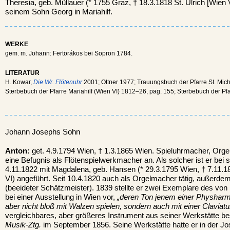
Theresia, geb. Müllauer (* 1755 Graz, † 18.3.1818 St. Ulrich [Wien VII
seinem Sohn Georg in Mariahilf.
WERKE
gem. m. Johann: Fertörákos bei Sopron 1784.
LITERATUR
H. Kowar,
Die Wr. Flötenuhr
2001; Ottner 1977; Trauungsbuch der Pfarre St. Mich
Sterbebuch der Pfarre Mariahilf (Wien VI) 1812–26, pag. 155; Sterbebuch der Pfar
Johann Josephs Sohn
Anton:
get. 4.9.1794 Wien, † 1.3.1865 Wien. Spieluhrmacher, Org
eine Befugnis als Flötenspielwerkmacher an. Als solcher ist er bei
4.11.1822 mit Magdalena, geb. Hansen (* 29.3.1795 Wien, † 7.11.18
VI) angeführt. Seit 10.4.1820 auch als Orgelmacher tätig, außerde
(beeideter Schätzmeister). 1839 stellte er zwei Exemplare des vo
bei einer Ausstellung in Wien vor,
„deren Ton jenem einer Physharm
aber nicht bloß mit Walzen spielen, sondern auch mit einer Claviatu
vergleichbares, aber größeres Instrument aus seiner Werkstätte be
Musik-Ztg.
im September 1856. Seine Werkstätte hatte er in der Jos