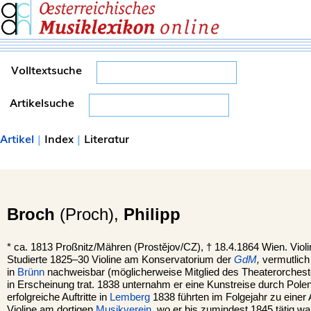
Volltextsuche
Artikelsuche
Artikel
|
Index
|
Literatur
Broch
(Proch),
Philipp
*
ca. 1813
Proßnitz
/Mähren (Prostějov/CZ), †
18.4.1864
Wien
. Viol
Studierte 1825–30 Violine am Konservatorium der
GdM
,
vermutlich
in
Brünn
nachweisbar (möglicherweise Mitglied des Theaterorchester
in Erscheinung trat. 1838 unternahm er eine Kunstreise durch Pol
erfolgreiche Auftritte in
Lemberg
1838 führten im Folgejahr zu einer A
Violine am dortigen
Musikverein
, wo er bis zumindest 1845 tätig war