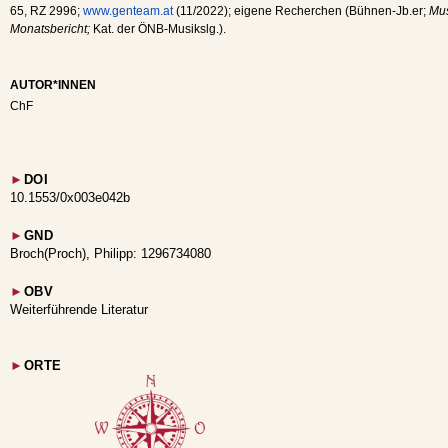
65, RZ 2996;
www.genteam.at
(11/2022); eigene Recherchen (Bühnen-Jb.er;
Mus
Monatsbericht;
Kat. der ÖNB-Musikslg.).
AUTOR*INNEN
ChF
►
DOI
10.1553/0x003e042b
►
GND
Broch(Proch), Philipp: 1296734080
►
OBV
Weiterführende Literatur
►
ORTE