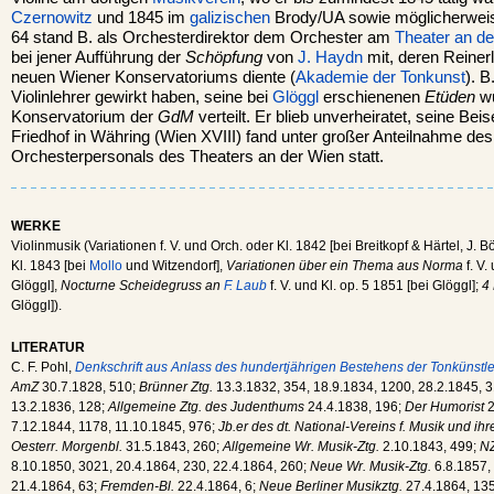
Czernowitz
und 1845 im
galizischen
Brody/UA sowie möglicherweis
64 stand B. als Orchesterdirektor dem Orchester am
Theater an d
bei jener Aufführung der
Schöpfung
von
J. Haydn
mit, deren Reiner
neuen Wiener Konservatoriums diente (
Akademie der Tonkunst
). B
Violinlehrer gewirkt haben, seine bei
Glöggl
erschienenen
Etüden
wu
Konservatorium der
GdM
verteilt. Er blieb unverheiratet, seine Be
Friedhof in Währing (Wien XVIII) fand unter großer Anteilnahme de
Orchesterpersonals des Theaters an der Wien statt.
WERKE
Violinmusik (Variationen f. V. und Orch. oder Kl. 1842 [bei Breitkopf & Härtel, J.
Kl. 1843 [bei
Mollo
und Witzendorf],
Variationen über ein Thema aus Norma
f. V.
Glöggl],
Nocturne Scheidegruss an
F. Laub
f. V. und Kl. op. 5 1851 [bei Glöggl];
4
Glöggl]).
LITERATUR
C. F. Pohl,
Denkschrift aus Anlass des hundertjährigen Bestehens der Tonkünstle
AmZ
30.7.1828, 510;
Brünner Ztg.
13.3.1832, 354, 18.9.1834, 1200, 28.2.1845, 
13.2.1836, 128;
Allgemeine Ztg. des Judenthums
24.4.1838, 196;
Der Humorist
2
7.12.1844, 1178, 11.10.1845, 976;
Jb.er des dt. National-Vereins f. Musik und ih
Oesterr. Morgenbl.
31.5.1843, 260;
Allgemeine Wr. Musik-Ztg.
2.10.1843, 499;
N
8.10.1850, 3021, 20.4.1864, 230, 22.4.1864, 260;
Neue Wr. Musik-Ztg.
6.8.1857,
21.4.1864, 63;
Fremden-Bl.
22.4.1864, 6;
Neue Berliner Musikztg.
27.4.1864, 13