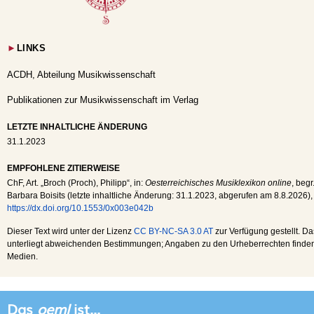
►
LINKS
ACDH, Abteilung Musikwissenschaft
Publikationen zur Musikwissenschaft im Verlag
LETZTE INHALTLICHE ÄNDERUNG
31.1.2023
EMPFOHLENE ZITIERWEISE
ChF
, Art. „Broch (Proch), Philipp“, in:
Oesterreichisches Musiklexikon online
, begr
Barbara Boisits (letzte inhaltliche Änderung:
31.1.2023
, abgerufen am
8.8.2026
),
https://dx.doi.org/10.1553/0x003e042b
Dieser Text wird unter der Lizenz
CC BY-NC-SA 3.0 AT
zur Verfügung gestellt. Da
unterliegt abweichenden Bestimmungen; Angaben zu den Urheberrechten finden s
Medien.
Das
oeml
ist...