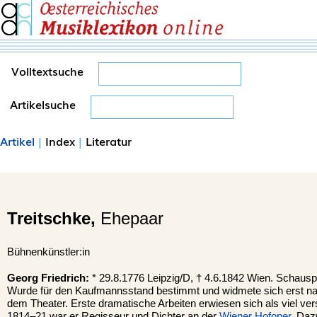
Volltextsuche
Artikelsuche
Artikel
|
Index
|
Literatur
Treitschke,
Ehepaar
Bühnenkünstler:in
Georg Friedrich:
* 29.8.1776 Leipzig/D, † 4.6.1842 Wien. Schauspi
Wurde für den Kaufmannsstand bestimmt und widmete sich erst n
dem Theater. Erste dramatische Arbeiten erwiesen sich als viel v
1814–21 war er Regisseur und Dichter an der
Wiener
Hofoper
. Daz