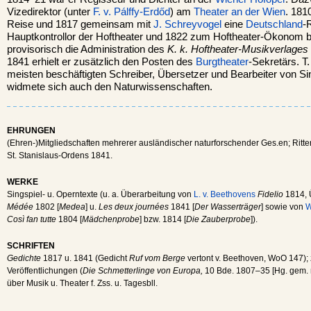
Vizedirektor (unter
F. v. Pálffy-Erdőd
) am
Theater an der Wien
. 181
Reise und 1817 gemeinsam mit
J. Schreyvogel
eine
Deutschland
-
Hauptkontrollor der Hoftheater und 1822 zum Hoftheater-Ökonom bes
provisorisch die Administration des
K. k. Hoftheater-Musikverlages
1841 erhielt er zusätzlich den Posten des
Burgtheater
-Sekretärs. T.
meisten beschäftigten Schreiber, Übersetzer und Bearbeiter von Sing
widmete sich auch den Naturwissenschaften.
EHRUNGEN
(Ehren-)Mitgliedschaften mehrerer ausländischer naturforschender Ges.en; Ritte
St. Stanislaus-Ordens 1841.
WERKE
Singspiel- u. Operntexte (u. a. Überarbeitung von
L. v. Beethovens
Fidelio
1814,
Médée
1802 [
Medea
] u.
Les deux journées
1841 [
Der Wasserträger
] sowie von
W
Così fan tutte
1804 [
Mädchenprobe
] bzw. 1814 [
Die Zauberprobe
]).
SCHRIFTEN
Gedichte
1817 u. 1841 (Gedicht
Ruf vom Berge
vertont v. Beethoven, WoO 147); 
Veröffentlichungen (
Die Schmetterlinge von Europa,
10 Bde. 1807–35 [Hg. gem. 
über Musik u. Theater f. Zss. u. Tagesbll.