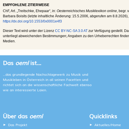
EMPFOHLENE ZITIERWEISE
ChF
, Art. „Treitschke, Ehepaar“, in:
Oesterreichisches Musiklexikon online
, begr. 
Barbara Boisits (letzte inhaltliche Änderung:
15.5.2006
, abgerufen am
8.8.2026
),
https://dx.doi.org/10.1553/0x0001e4f3
Dieser Text wird unter der Lizenz
CC BY-NC-SA 3.0 AT
zur Verfügung gestellt. Da
unterliegt abweichenden Bestimmungen; Angaben zu den Urheberrechten finden s
Medien.
Das
oeml
ist...
...das grundlegende Nachschlagewerk zu Musik und
Musikleben in Österreich in all seinen Facetten und
richtet sich an die wissenschaftliche Fachwelt ebenso
wie an interessierte Laien.
Über das
oeml
Quicklinks
Das Projekt
Aktuelles/Home