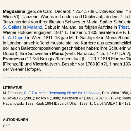
Magdalena
(geb. de Caro, Decaro): * 25.4.1788 Civitavecchia/I, †
Wien VI). Tänzerin. Wuchs in London und Dublin auf, ab dem 7. Lebe
Tanzunterricht von ihrer ältesten Schwester Maria. Später Schüleri
S. Gallets
in
Mailand
. Debüt in Mailand, es folgten Auftritte in
Triest
.
Wiener Hofoper engagiert, 1807 1. Tänzerin. 1805 heiratete sie F. T
L.-A. Duport
in Wien. 1811–13 gab M. T. Gastspiele in Monza/I und
in London; anschließend musste sie ihre Karriere aus gesundheitl
soll auch Ballettkompositionen geschrieben haben; ihre Schülerin
Duport). Ihre Schwestern
Maria
(verh. Narducci; * ca. 1770? [Ort?]
Francesca
(* 1784 Bologna/Kirchenstaat [I], † 20.7.1819 Florenz
[Firenze/I]) und
Victoria
(verh. Bossi; * vor 1788 [Ort?], † nach 180
der Wiener Hofoper.
LITERATUR
M. Zihrasser,
G. F. T. u. seine Bedeutung für die Wr. Hoftheater
,
Diss. Wien 1950; U
NGroveD
25 (2001); Kosch 4 (1998); Wurzbach 47 (1883);
ADB
38 (1894); Riem
Hadamowsky 1988; Raab 1994 [Decaro]; Ulrich 1997 [T., Caro]; WStLA (TBP 181
AUTOR*INNEN
ChF