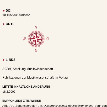
►
DOI
10.1553/0x0001fc5d
►
ORTE
►
LINKS
ACDH, Abteilung Musikwissenschaft
Publikationen zur Musikwissenschaft im Verlag
LETZTE INHALTLICHE ÄNDERUNG
18.2.2002
EMPFOHLENE ZITIERWEISE
ABN
, Art. „Bodenseeregion“, in:
Oesterreichisches Musiklexikon online
, begr. vo