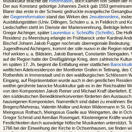
Musikkultur brachte die
Reformation
, doch kamen von Seiten der 
Der aus Konstanz gebürtige Johannes Zwick gab 1553 gemeinsa
Blarer das erste in der Schweiz gedruckte evangelische Gesangb
der
Gegenreformation
stand das Wirken des
Jesuitenordens
, insb
Ausbildungstätten (Univ. Dillingen, Schulen u. a. in Feldkirch und 
Liedschaffen steht im Dienste der Marienverehrung, Beiträge liefer
Gregor Aichinger, später
Laurentius v. Schnüffis (Schnifis)
. Die Hof
Residenz zu Meersburg erlangte im Frühbarock unter Kardinal And
Bischof Johann Jakob Fugger nochmals überregionale Bedeutung. 
Jugendfreund Aichingers, kommt der
stile nuovo
in die Region nörd
Hof wirkten u. a. Bildstein, Jakob Banwart, Constantin Steingaden
auf die Region hatte der Dreißigjährige Krieg, dem zahlreiche Kultur
im späten 17. Jh. beginnt die Entfaltung einer stattlichen
Barockkult
weltlichen Adelsresidenzen der Montforter Grafen in Tettnang, des
Rothenfels in Immenstadt und in den waldburgischen Schlössern W
Eingang, auf Repräsentation wurde auch in den geistlichen Residen
weithin gerühmte barocke Musikkultur gab es in der Reichsabtei W
von den Komponisten Jakob Reiner und Michael Kraff überliefert.
den süddeutschen Benediktinerkonventen förderten den Austausch 
hauseigenen Komponisten. Namentlich sind dabei zu erwähnen: Ben
Bregenz/Mehrerau, Valentin Molitor und Anton Widenmann in St. Gal
Meingosus Rothach, Meingosus Gaelle aus Weingarten, die in Oc
Gregor Schmid und Aemilian Rosengart. Klostereigene Kräfte wurd
Festlichkeiten durch auswärtige höfische Musikanten unterstützt. 
1766 bei der Einweihung der Kirche in Ochsenhausen, sie finden wir 