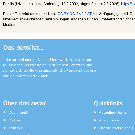
Boisits (letzte inhaltliche Änderung:
18.2.2002
, abgerufen am
7.8.2026
),
https://
Dieser Text wird unter der Lizenz
CC BY-NC-SA 3.0 AT
zur Verfügung gestellt. Da
unterliegt abweichenden Bestimmungen; Angaben zu den Urheberrechten finden s
Medien.
Das
oeml
ist...
...das grundlegende Nachschlagewerk zu Musik und
Musikleben in Österreich in all seinen Facetten und
richtet sich an die wissenschaftliche Fachwelt ebenso
wie an interessierte Laien.
Über das
oeml
Quicklinks
Das Projekt
Aktuelles/Home
Partner
Abkürzungen
Kontakt
Literaturverzeichnis