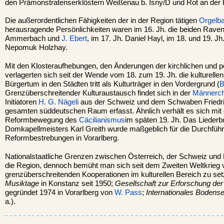
den Prämonstratenserklöstern Weißenau b. Isny/D und Rot an der 
Die außerordentlichen Fähigkeiten der in der Region tätigen
Orgelb
herausragende Persönlichkeiten waren im 16. Jh. die beiden Rave
Ammerbach und
J. Ebert
, im 17. Jh. Daniel Hayl, im 18. und 19. 
Nepomuk Holzhay.
Mit den Klosteraufhebungen, den Änderungen der kirchlichen und pol
verlagerten sich seit der Wende vom 18. zum 19. Jh. die kulturell
Bürgertum in den Städten tritt als Kulturträger in den Vordergrund (
B
Grenzüberschreitender Kulturaustausch findet sich in der
Männerc
Initiatoren
H. G. Nägeli
aus der Schweiz und dem Schwaben Friedric
gesamten süddeutschen Raum erfasst. Ähnlich verhält es sich mit
Reformbewegung des
Cäcilianismus
im späten 19. Jh. Das Liederb
Domkapellmeisters Karl Greith wurde maßgeblich für die Durchfüh
Reformbestrebungen in Vorarlberg.
Nationalstaatliche Grenzen zwischen Österreich, der Schweiz und
die Region, dennoch bemüht man sich seit dem Zweiten Weltkrieg v
grenzüberschreitenden Kooperationen im kulturellen Bereich zu set
Musiktage
in Konstanz seit 1950;
Gesellschaft zur Erforschung d
gegründet 1974 in Vorarlberg von
W. Pass
;
Internationales Bodense
a.).