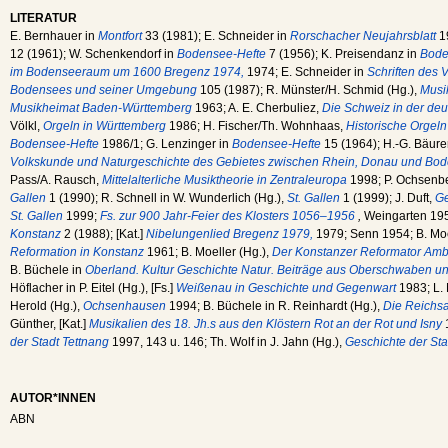
LITERATUR
E. Bernhauer in
Montfort
33 (1981); E. Schneider in
Rorschacher Neujahrsblatt
19
12 (1961); W. Schenkendorf in
Bodensee-Hefte
7 (1956); K. Preisendanz in
Bode
im Bodenseeraum um 1600 Bregenz 1974,
1974; E. Schneider in
Schriften des 
Bodensees und seiner Umgebung
105 (1987); R. Münster/H. Schmid (Hg.),
Musi
Musikheimat Baden-Württemberg
1963; A. E. Cherbuliez,
Die Schweiz in der de
Völkl,
Orgeln in Württemberg
1986; H. Fischer/Th. Wohnhaas,
Historische Orgel
Bodensee-Hefte
1986/1; G. Lenzinger in
Bodensee-Hefte
15 (1964); H.-G. Bäure
Volkskunde und Naturgeschichte des Gebietes zwischen Rhein, Donau und Bo
Pass/A. Rausch,
Mittelalterliche Musiktheorie in Zentraleuropa
1998; P. Ochsenbei
Gallen
1 (1990); R. Schnell in W. Wunderlich (Hg.),
St. Gallen
1 (1999); J. Duft,
Ge
St. Gallen
1999;
Fs. zur 900 Jahr-Feier des Klosters 1056–1956
,
Weingarten 195
Konstanz
2 (1988); [Kat.]
Nibelungenlied Bregenz 1979,
1979; Senn 1954; B. Moe
Reformation in Konstanz
1961; B. Moeller (Hg.),
Der Konstanzer Reformator Amb
B. Büchele in
Oberland. Kultur Geschichte Natur. Beiträge aus Oberschwaben u
Höflacher in P. Eitel (Hg.), [Fs.]
Weißenau in Geschichte und Gegenwart
1983; L. 
Herold (Hg.),
Ochsenhausen
1994; B. Büchele in R. Reinhardt (Hg.),
Die Reichsa
Günther, [Kat.]
Musikalien des 18. Jh.s aus den Klöstern Rot an der Rot und Isny
1
der Stadt Tettnang
1997, 143 u. 146; Th. Wolf in J. Jahn (Hg.),
Geschichte der S
AUTOR*INNEN
ABN