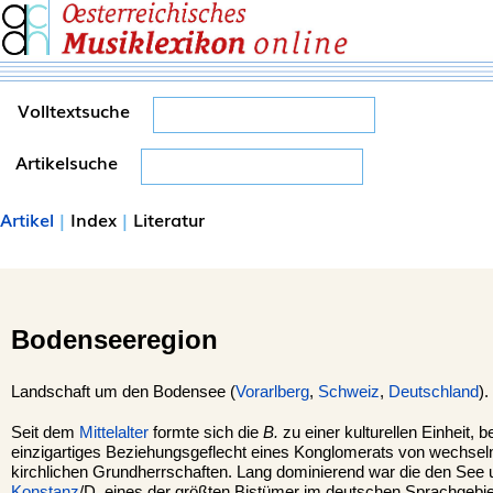
Volltextsuche
Artikelsuche
Artikel
|
Index
|
Literatur
Bodenseeregion
Landschaft um den Bodensee (
Vorarlberg
,
Schweiz
,
Deutschland
).
Seit dem
Mittelalter
formte sich die
B.
zu einer kulturellen Einheit, b
einzigartiges Beziehungsgeflecht eines Konglomerats von wechseln
kirchlichen Grundherrschaften. Lang dominierend war die den Se
Konstanz
/D, eines der größten Bistümer im deutschen Sprachgebiet