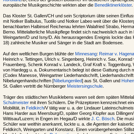
europäische Musikgeschichte wirkten aber die
Benediktinerklöster
.
Das Kloster St. Gallen/CH und sein Scriptorium übte seinen Einfluss
mit Notker Balbulus, Tuotilo und Notker Labeo weit über die Kloster
benachbarten Halbinsel Reichenau lehrten Walafried Strabo, Herm
Berno. Mittelalterliche Musikpflege findet sich nachweislich auch i
Weingarten/D und Isny/D. Als herausragendes Ereignis lockte das
18) zahlreiche Musiker und Sänger in die Stadt am Bodensee.
Auf den weltlichen Burgen blühte der
Minnesang
:
Reimar v. Hagen
Heinrich v. Tettingen, Ulrich v. Singenberg, Heinrich v. Sax, Konrad v
Frauenberg, Schenk Konrad v. Landeck, Graf Kraft v. Toggenburg, W
von Hardegg u. a. Dokumentarisch belegt ist diese Gattung durch 
(Codex Manesse, Weingartner Liederhandschrift, Liederhandschrif
Nibelungenhandschriften [
Nibelungenlied
] aus St. Gallen und
Hohe
St. Gallen vertritt die Nürnberger
Meistersingschule
.
Träger des städtischen Musiklebens waren seit dem späten Mittelalt
Schulmeister
mit ihren Schülern. Die Präzeptoren kennzeichnet eine
Mobilität, in
Feldkirch
/V tätig war u. a. der Lindauer Lateinschulmei
Hans Harder aus Meersburg/D, später Georg Klopfer aus Dillingen/
Wittisau/Luzern; in Engen im Hegau/D wirkte
J. C. Bösch
. Die mus
Schüler war weithin anerkannt, lockte u. a. die Agenten der kaiserl
Feldkirch, Weingarten und Konstanz. Einen vorübergehenden Stills