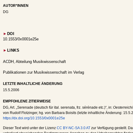
AUTOR*INNEN
DG
►
DOI
10.1553/0x0001e25e
►
LINKS
ACDH, Abteilung Musikwissenschaft
Publikationen zur Musikwissenschaft im Verlag
LETZTE INHALTLICHE ÄNDERUNG
15.5.2006
EMPFOHLENE ZITIERWEISE
DG
, Art. „Serenade (deutsch für ital. serenata, frz. sérénade etc.)“, in:
Oesterreich
von Rudolf Flotzinger, hg. von Barbara Boisits (letzte inhaltliche Änderung:
15.5.
https://dx.doi.org/10.1553/0x0001e25e
Dieser Text wird unter der Lizenz
CC BY-NC-SA 3.0 AT
zur Verfügung gestellt. Da