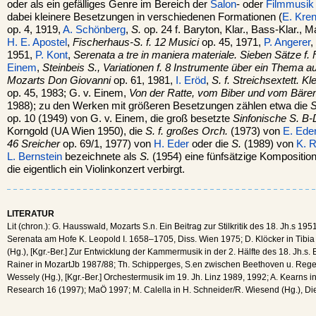
oder als ein gefälliges Genre im Bereich der
Salon
- oder
Filmmusik
dabei kleinere Besetzungen in verschiedenen Formationen (
E. Kre
op. 4, 1919,
A. Schönberg
,
S.
op. 24 f. Baryton, Klar., Bass-Klar., Ma
H. E. Apostel
,
Fischerhaus-S. f. 12 Musici
op. 45, 1971,
P. Angerer
,
1951,
P. Kont
,
Serenata a tre in maniera materiale. Sieben Sätze f. F
Einem
,
Steinbeis S., Variationen f. 8 Instrumente über ein Thema
Mozarts Don Giovanni
op. 61, 1981,
I. Eröd
,
S. f. Streichsextett. K
op. 45, 1983; G. v. Einem,
Von der Ratte, vom Biber und vom Bäre
1988); zu den Werken mit größeren Besetzungen zählen etwa die
S
op. 10 (1949) von G. v. Einem, die groß besetzte
Sinfonische S. B
Korngold (UA Wien 1950), die
S. f. großes Orch.
(1973) von
E. Eder
46 Sreicher
op. 69/1, 1977) von
H. Eder
oder die
S.
(1989) von
K. R
L. Bernstein
bezeichnete als
S.
(1954) eine fünfsätzige Kompositio
die eigentlich ein Violinkonzert verbirgt.
LITERATUR
Lit (chron.): G. Hausswald, Mozarts S.n. Ein Beitrag zur Stilkritik des 18. Jh.s 19
Serenata am Hofe K. Leopold I. 1658–1705, Diss. Wien 1975; D. Klöcker in Tibia 
(Hg.), [Kgr.-Ber.] Zur Entwicklung der Kammermusik in der 2. Hälfte des 18. Jh.s
Rainer in MozartJb 1987/88; Th. Schipperges, S.en zwischen Beethoven u. Reger
Wessely (Hg.), [Kgr.-Ber.] Orchestermusik im 19. Jh. Linz 1989, 1992; A. Kearns i
Research 16 (1997); MaÖ 1997; M. Calella in H. Schneider/R. Wiesend (Hg.), Die