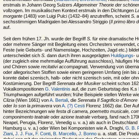
erstmals in Johann Georg Sulzers
Allgemeiner Theorie der schön
vollzogen. Im musikalischen Kontext erstmals in den Dichtungen
L
morgante
(1483) von Luigi Pulci (1432–84) anzutreffen, scheint
S.
a
sechsstimmigen Madrigalen bei Alessandro Striggio (
Il primo libro 
auf.
Seit dem frühen 17. Jh. wurde der Begriff
S.
für eine dramatische H
oder mehrere Sänger mit Begleitung eines Orchesters verwendet, die
Feste (wie Geburts- und Namenstage, Hochzeiten, Jagd etc.) bild
unterscheidet sich
S.
dann durch ihren ausgeprägten
Huldigungs
- 
(der zugleich eine mehrmalige Aufführung ausschloss), häufiges 
und Chören sowie
recitativi accompagnati,
Verwendung von übernat
oder allegorischen Stoffen sowie einen geringeren Umfang (ein bis z
konnte dabei szenisch, halb- oder nicht szenisch sein, mit oder oh
Kostümierung. Der Begriff
Serenata der Musiker
scheint schon 16
Vokalkompositionen
G. Valentinis
auf, die zum Geburtstag des K.s
Triumphwagen aufgeführt wurden; frühe Beispiele stellen Werke wi
Clizia
(Wien 1661) von
A. Bertali
, die
Serenata Il Sagrificio d’Amore
oder
Io son la primavera
von
A. (?) Cesti
Florenz 1662) dar. Der A
hinter Bezeichnungen wie
festa di camera, poemetto musicale, c
componimento teatrale
oder
azione teatrale
verbarg, fand nach 1700
Neapel, Perugia, Florenz, Venedig u. v. a.) als auch in Deutschla
Hamburg u. v. a.) oder Wien bei Komponisten wie A. Draghi,
G. B. 
Ziani
,
J. J. Fux
,
F. Conti
,
B. Marcello
,
J. Bonno
u. a. statt. Die Pro