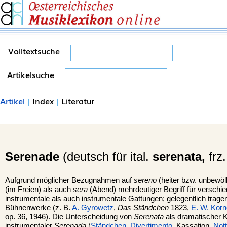
Volltextsuche
Artikelsuche
Artikel
|
Index
|
Literatur
Serenade
(deutsch für ital.
serenata,
frz
Aufgrund möglicher Bezugnahmen auf
sereno
(heiter bzw. unbewö
(im Freien) als auch
sera
(Abend) mehrdeutiger Begriff für verschi
instrumentale als auch instrumentale Gattungen; gelegentlich trag
Bühnenwerke (z. B.
A. Gyrowetz
,
Das Ständchen
1823,
E. W. Korn
op. 36, 1946). Die Unterscheidung von
Serenata
als dramatischer 
instrumentaler
Serenada
(
Ständchen
,
Divertimento
, Kassation,
Not