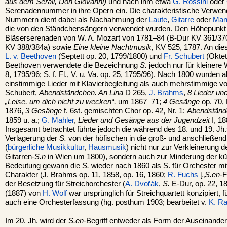
aus dem Serail, Don Giovanni)
und nach ihm etwa
G. Rossini
oder
Serenadennummer in ihre Opern ein. Die charakteristische Verwend
Nummern dient dabei als Nachahmung der
Laute
,
Gitarre
oder
Man
die von den Ständchensängern verwendet wurden. Den Höhepunkt
Bläserserenaden von W. A. Mozart von 1781–84 (B-Dur KV 361/370
KV 388/384a) sowie
Eine kleine Nachtmusik,
KV 525, 1787. An die
L. v. Beethoven
(Septett op. 20, 1799/1800) und
Fr. Schubert
(Oktet
Beethoven verwendete die Bezeichnung
S.
jedoch nur für kleinere W
8, 1795/96; S. f. Fl., V. u. Va. op. 25, 1795/96). Nach 1800 wurden 
einstimmige Lieder mit Klavierbegleitung als auch mehrstimmige v
Schubert,
Abendständchen. An Lina
D 265,
J. Brahms
,
8 Lieder u
„Leise, um dich nicht zu wecken“,
um 1867–71;
4 Gesänge
op. 70, 
1876,
3 Gesänge
f. 6st. gemischten Chor op. 42, Nr. 1:
Abendständc
1859 u. a.;
G. Mahler
,
Lieder und Gesänge aus der Jugendzeit
I, 1
Insgesamt betrachtet führte jedoch die während des 18. und 19. Jh
Verlagerung der
S.
von der höfischen in die groß- und anschließend 
(
bürgerliche Musikkultur
,
Hausmusik
) nicht nur zur Verkleinerung 
Gitarren-
S.n
in Wien um 1800), sondern auch zur Minderung der kün
Bedeutung gewann die
S.
wieder nach 1860 als S. für Orchester 
Charakter (J. Brahms op. 11, 1858, op. 16, 1860;
R. Fuchs
[„
S.en-
F
der Besetzung für Streichorchester (
A. Dvořák
,
S.
E-Dur, op. 22, 1
(1887) von
H. Wolf
war ursprünglich für Streichquartett konzipiert, 
auch eine Orchesterfassung (hg. posthum 1903; bearbeitet v.
K. Ra
Im 20. Jh. wird der
S.en-
Begriff entweder als Form der Auseinande