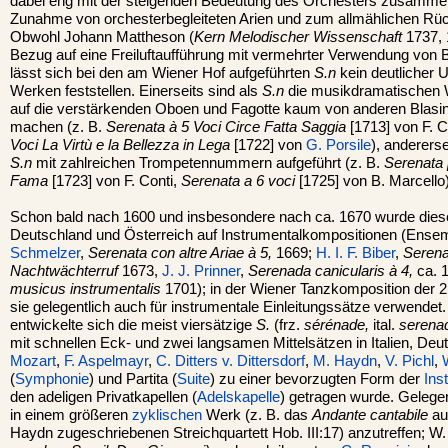
dabei eng mit der steigenden Bedeutung des Orchesters zusammen, 
Zunahme von orchesterbegleiteten Arien und zum allmählichen Rüc
Obwohl Johann Mattheson (
Kern Melodischer Wissenschaft
1737, 
Bezug auf eine Freiluftaufführung mit vermehrter Verwendung von B
lässt sich bei den am Wiener Hof aufgeführten
S.n
kein deutlicher 
Werken feststellen. Einerseits sind als
S.n
die musikdramatischen W
auf die verstärkenden Oboen und Fagotte kaum von anderen Blas
machen (z. B.
Serenata à 5 Voci Circe Fatta Saggia
[1713] von F. C
Voci La Virtù e la Bellezza in Lega
[1722] von
G. Porsile
), anderers
S.n
mit zahlreichen Trompetennummern aufgeführt (z. B.
Serenata p
Fama
[1723] von F. Conti,
Serenata a 6 voci
[1725] von B. Marcello)
Schon bald nach 1600 und insbesondere nach ca. 1670 wurde dies
Deutschland und Österreich auf Instrumentalkompositionen (Ensem
Schmelzer
,
Serenata con altre Ariae à 5,
1669;
H. I. F. Biber
,
Serena
Nachtwächterruf
1673,
J. J. Prinner
,
Serenada canicularis à 4,
ca. 
musicus instrumentalis
1701); in der Wiener Tanzkomposition der 2
sie gelegentlich auch für instrumentale Einleitungssätze verwendet.
entwickelte sich die meist viersätzige
S.
(frz.
sérénade,
ital.
serena
mit schnellen Eck- und zwei langsamen Mittelsätzen in Italien, Deu
Mozart
,
F. Aspelmayr
,
C. Ditters v. Dittersdorf
,
M. Haydn
,
V. Pichl
,
(
Symphonie
) und Partita (
Suite
) zu einer bevorzugten Form der
Ins
den adeligen Privatkapellen (
Adelskapelle
) getragen wurde. Gelegent
in einem größeren
zyklischen
Werk (z. B. das
Andante cantabile
au
Haydn zugeschriebenen Streichquartett Hob. III:17) anzutreffen; W